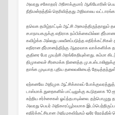
அவரது சகோதரர் அசோக்குமார் ஆகியோரின் பெயர்க
நீதிமன்றத்தில் தெரிவித்தது அறிவாலய வட்டாரங
தவெக தமிழ்நாட்டில் ஆட்சி அமைத்திருந்தாலும் த
சபாநாயகருக்கு எதிராக நம்பிக்கையில்லா தீர்மா
கவிழ்க்க அல்லது பலவீனப்படுத்த எதிர்க்கட்சிகள் 
எதிரான தீர்மானத்திற்கு ஆதரவாக வாக்களிக்க த
குதிரை பேர முயற்சி அரங்கேறியுள்ளது. சும்மா க
திமுகவைச் சீரமைக்க நினைத்த மு.க.ஸ்டாலினுக்கு
தாங்க முடியாத புதிய தலைவலியைத் தேடித்தந்துள
ஏற்கனவே அதிமுக ஆட்சிக்காலப் போக்குவரத்துத்து
டாஸ்மாக் துறைகளில் பாட்டிலுக்கு கூடுதலாக 10 ர
சுற்றிய சர்ச்சைகள் ஓய்ந்தபாடில்லை. தற்பொழுத
அவரது பெயர் அதிகாரப்பூர்வமாக இடம்பெற்றிருப்
எதிர்க்கட்சியான அதிமுகவிற்கும் ஒரே நேரத்தில