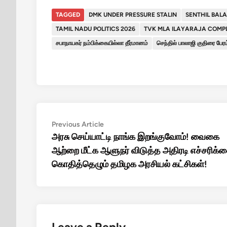
TAGGED
DMK UNDER PRESSURE STALIN
SENTHIL BALA
TAMIL NADU POLITICS 2026
TVK MLA ILAYARAJA COMP
சபாநாயகர் நம்பிக்கையில்லா தீர்மானம்
செந்தில் பாலாஜி குதிரை பேரம
Post
Previous
Previous Article
article:
அரசு செய்யாட்டி நாங்க இறங்குவோம்! வைகை
navigation
ஆற்றை மீட்க ஆளுநர் விடுத்த அதிரடி எச்சரிக்க
கொதித்தெழும் தமிழக அரசியல் கட்சிகள்!