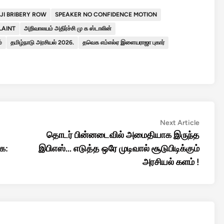
JI BRIBERY ROW
SPEAKER NO CONFIDENCE MOTION
LAINT
அறிவாலயம் அதிர்ச்சி மு க ஸ்டாலின்
்
தமிழ்நாடு அரசியல் 2026.
தவெக எம்எல்ஏ இளையராஜா புகார்
Next
Next Article
article:
தொடர் பின்னடைவில் அமைதியாக இருந்த
ை:
இபிஎஸ்… எடுத்த ஒரே முடிவால் சூடுபிடிக்கும்
அரசியல் களம் !