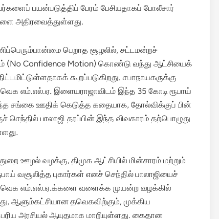
ளைப் பயன்படுத்திப் பேரம் பேசியதாகப் போலீசார்
்களை அதிரவைத்துள்ளது.
னிப்பெரும்பான்மை பெறாத சூழலில், சட்டமன்றச்
னம் (No Confidence Motion) கொண்டு வந்து ஆட்சியைக்
திட்டமிட்டுள்ளதாகக் கூறப்படுகிறது. சபாநாயகருக்கு
வெக எம்.எல்.ஏ. இளையராஜாவிடம் இந்த 35 கோடி ரூபாய்
ிடந்த சங்கை ஊதிக் கெடுத்த கதையாக, தோல்விக்குப் பின்
ச் செந்தில் பாலாஜி தரப்பின் இந்த விவகாரம் தற்பொழுது
்ளது.
றை ஊழல் வழக்கு, திமுக ஆட்சியில் மின்சாரம் மற்றும்
ூபாய் வசூலித்த புகார்கள் எனச் செந்தில் பாலாஜியைச்
ு தவெக எம்.எல்.ஏ.க்களை வளைக்க முயன்ற வழக்கில்
பது, ஆளும்கட்சியான தவெகவிற்கும், முக்கிய
் பெரிய அரசியல் ஆயுதமாக மாறியுள்ளது. கைதான