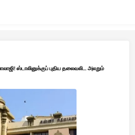
பாலாஜி! ஸ்டாலினுக்குப் புதிய தலைவலி… அலறும்