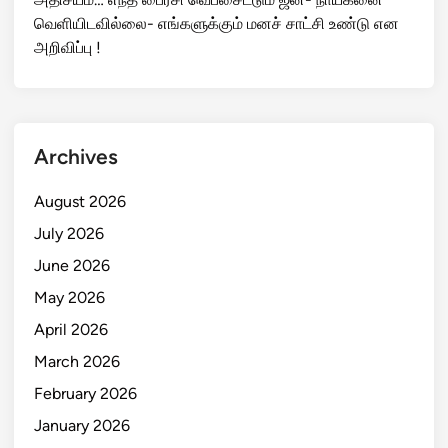
உலகக் கோப்பையை விற்கிறதா FIFA? மூத்த அதிகாரி
ராஜினாமாவால் பெரும் சர்ச்சை!
நீயா நானாவில் யாமினி சொன்ன காதல் கதை இதுதான் :
கண் கசிந்த கோபி !
யேமன் ஹூதிகள் மீது சவூதி அரேபியா தரைப்படை
தாக்குதல் நடத்தத் திட்டம்: சர்வதேச அளவில் பெரும்
பரபரப்பு!
அதிசயம்… எந்த பைரசி வெப்சைட்டும் ஜன- நாயகனை
வெளியிடவில்லை- எங்களுக்கும் மனச் சாட்சி உண்டு என
அறிவிப்பு !
Archives
August 2026
July 2026