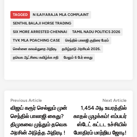
TAGGED
N ILAIYARAJA MLA COMPLAINT
SENTHIL BALAJI HORSE TRADING
SIX MORE ARRESTED CHENNAI
TAMIL NADU POLITICS 2026
TVK MLA POACHING CASE
செந்தில் பாலாஜி குதிரை பேரம்
சென்னை காவல்துறை அதிரடி
தமிழ்நாடு அரசியல் 2026.
தவெக ஆட்சியை கவிழ்க்க சதி
மேலும் 6 பேர் கைது
Post
Previous
Next
Previous Article
Next Article
article:
artic
விஜய் கரூர் செல்லும் முன்
1,454 அடி உயரத்தில்
navigation
செந்தில் பாலாஜி கைது?
காதல் முழக்கம்! எம்பயர்
திமுகவை முந்தும் தவெக
ஸ்டேட் கட்டட உச்சியில்
அரசின் அடுத்த அதிரடி !
மோதிரம் மாற்றிய ஜோடி!