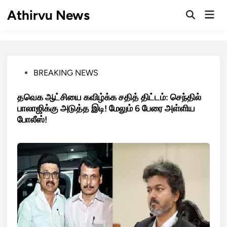
Skip
Athirvu News
Mai
to
Open
Men
Search
content
Posted
BREAKING NEWS
in
தவெக ஆட்சியை கவிழ்க்க சதித் திட்டம்: செந்தில்
பாலாஜிக்கு அடுத்த இடி! மேலும் 6 பேரை அள்ளிய
போலீஸ்!