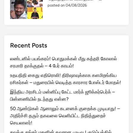
பொலிஸ் ஸ்டேஷனில் போண்டா, டீ
சாப்பிட்ட உத...
posted on 04/08/2026
சென்னை உள்பட 13 மாவட்டங்களில்
கனமழை எச்ச...
posted on 04/08/2026
“உதயநிதியை விடாதீங்க” –...
posted on 04/08/2026
Recent Posts
லண்டனில் பயங்கரம்! பொதுமக்கள் மீது கத்தரி கோலால்
சரமாரி தாக்குதல் – 4 பேர் காயம்!