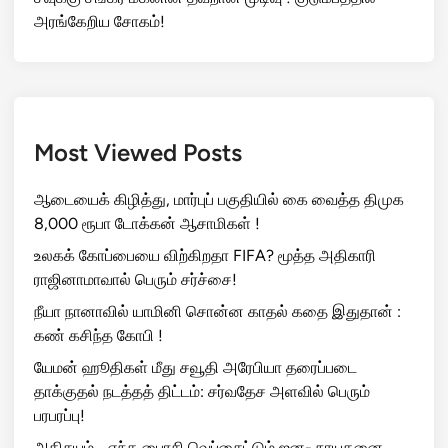
உதயநிதி கைது எதிரொலி! திரிஷாவுக்காக களமிறங்கிய
ரசிகர்கள் – மதுரையில் வெடித்த காரசார போஸ்டர் மோதல்!
இந்திய அரசிடம் மன்னிப்பு கேட்ட மார்க் ஜூக்கர்பெர்க் –
பின்னணியில் நடந்தது என்ன?
50 ஆண்டுகள் ஆனாலும் கடனைக் குறைக்க முடியாது! –
அதிர்ச்சி தரும் தகவலை வெளியிட்ட நிதித்துறைச்
செயலாளர்!
சவுக்கு சங்கர் மகனின் தவறான முடிவு ! குடும்பத்தில்
அரங்கேறிய சோகம்!
Most Viewed Posts
ஆடையைக் கிழித்து, மார்புப் பகுதியில் கை வைத்த திமுக
8,000 ரூபா டோக்கன் ஆசாமிகள் !