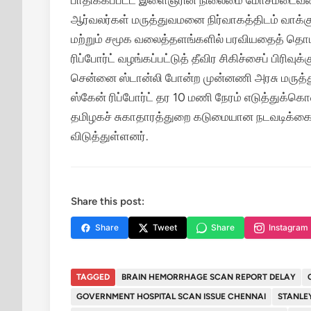
பாதிக்கப்பட்ட இளைஞரின் நிலைமை மோசமடைவதைக
ஆர்வலர்கள் மருத்துவமனை நிர்வாகத்திடம் வாக்க
மற்றும் சமூக வலைத்தளங்களில் பரவியதைத் தொட
ரிப்போர்ட் வழங்கப்பட்டுத் தீவிர சிகிச்சைப் பிரிவுக
சென்னை ஸ்டான்லி போன்ற முன்னணி அரசு மருத்
ஸ்கேன் ரிப்போர்ட் தர 10 மணி நேரம் எடுத்துக்க
தமிழகச் சுகாதாரத்துறை கடுமையான நடவடிக்கை 
விடுத்துள்ளனர்.
Share this post:
Share
Tweet
Share
Instagram
TAGGED
BRAIN HEMORRHAGE SCAN REPORT DELAY
GOVERNMENT HOSPITAL SCAN ISSUE CHENNAI
STANLE