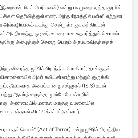
 (இறைவன் மிகப் பெரியவன்) என்று பலமுறை உரத்த குரலில்
ட்சிகள் தெரிவித்துள்ளனர்.
அந்த நேரத்தில் பள்ளி சுற்றுலா
ு அவ்வழியாகக் கடந்து சென்றுள்ளது. கத்தியுடன்
 அலறியடித்து ஓடினர். உடனடியாக சுதாரித்துக் கொண்ட
திற்கு அழைத்துச் சென்று பெரும் அசம்பாவிதத்தைத்
ற்கு விரைந்த ஜூரிச் பிராந்திய போலீசார், தாக்குதல்
விசாரணையில் அவர் சுவிட்சர்லாந்து மற்றும் துருக்கி
றும், தீவிரவாத அமைப்பான ஐஎஸ்ஐஎஸ் (ISIS) உடன்
த பத்து ஆண்டுகளுக்கு முன்பே போலீசாரின்
ுள்ளது. அண்மையில் மனநல மருத்துவமனையில்
தைய நாள்தான் விடுவிக்கப்பட்டுள்ளார்.
தச் செயல்” (Act of Terror) என்று ஜூரிச் பிராந்திய