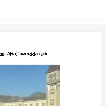
ாஹு அக்பர்’ என கத்திய நபர்