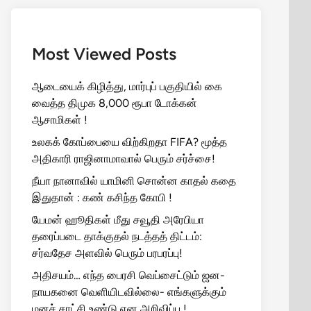
Most Viewed Posts
ஆடையைக் கிழித்து, மார்புப் பகுதியில் கை
வைத்த திமுக 8,000 ரூபா டோக்கன்
ஆசாமிகள் !
உலகக் கோப்பையை விற்கிறதா FIFA? மூத்த
அதிகாரி ராஜினாமாவால் பெரும் சர்ச்சை!
நீயா நானாவில் யாமினி சொன்ன காதல் கதை
இதுதான் : கண் கசிந்த கோபி !
யேமன் ஹூதிகள் மீது சவூதி அரேபியா
தரைப்படை தாக்குதல் நடத்தத் திட்டம்:
சர்வதேச அளவில் பெரும் பரபரப்பு!
அதிசயம்… எந்த பைரசி வெப்சைட்டும் ஜன-
நாயகனை வெளியிடவில்லை- எங்களுக்கும்
மனச் சாட்சி உண்டு என அறிவிப்பு !