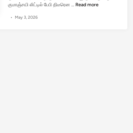
5
குமாஞ்சயி லிட்டில் பேபி திடீரென …
Read more
வ
•
May 3, 2026
ய
து
சி
று
மி
க
ட
த்
தி
க்
கொ
லை
;
4
7
வ
ய