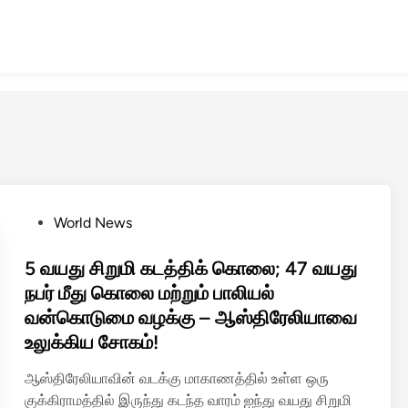
P
World News
o
s
5 வயது சிறுமி கடத்திக் கொலை; 47 வயது
t
நபர் மீது கொலை மற்றும் பாலியல்
e
வன்கொடுமை வழக்கு – ஆஸ்திரேலியாவை
d
உலுக்கிய சோகம்!
i
n
ஆஸ்திரேலியாவின் வடக்கு மாகாணத்தில் உள்ள ஒரு
குக்கிராமத்தில் இருந்து கடந்த வாரம் ஐந்து வயது சிறுமி