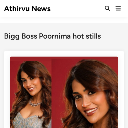
Skip
Athirvu News
Mai
to
Open
Men
Search
content
Bigg Boss Poornima hot stills