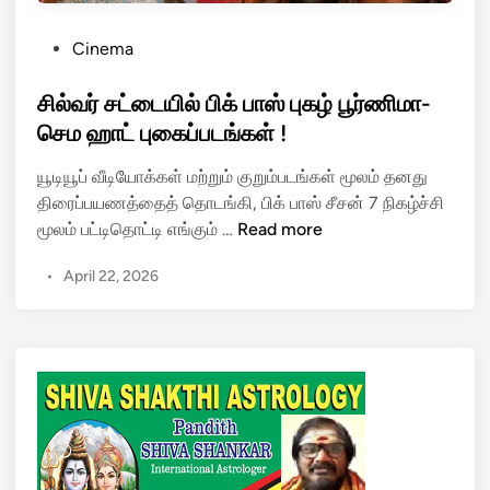
P
Cinema
o
s
சில்வர் சட்டையில் பிக் பாஸ் புகழ் பூர்ணிமா-
t
செம ஹாட் புகைப்படங்கள் !
e
யூடியூப் வீடியோக்கள் மற்றும் குறும்படங்கள் மூலம் தனது
d
திரைப்பயணத்தைத் தொடங்கி, பிக் பாஸ் சீசன் 7 நிகழ்ச்சி
i
சி
மூலம் பட்டிதொட்டி எங்கும் …
Read more
n
ல்
•
April 22, 2026
வ
ர்
ச
ட்
டை
யி
ல்
பி