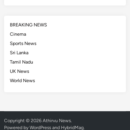
BREAKING NEWS
Cinema
Sports News
Sri Lanka
Tamil Nadu
UK News
World News
Copyright © 2026
Athirvu News
.
Powered by
WordPress
and
HybridMag
.