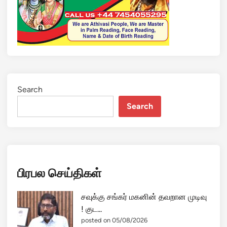
க்
பா
ஸ்
பு
க
ழ்
பூ
ர்
Search
ணி
Search
மா
-
செ
ம
ஹா
பிரபல செய்திகள்
ட்
பு
கை
சவுக்கு சங்கர் மகனின் தவறான முடிவு
ப்
! குட...
ப
posted on 05/08/2026