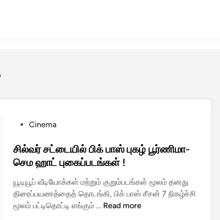
6
P
Cinema
o
s
சில்வர் சட்டையில் பிக் பாஸ் புகழ் பூர்ணிமா-
t
செம ஹாட் புகைப்படங்கள் !
e
யூடியூப் வீடியோக்கள் மற்றும் குறும்படங்கள் மூலம் தனது
d
திரைப்பயணத்தைத் தொடங்கி, பிக் பாஸ் சீசன் 7 நிகழ்ச்சி
i
சி
மூலம் பட்டிதொட்டி எங்கும் …
Read more
n
ல்