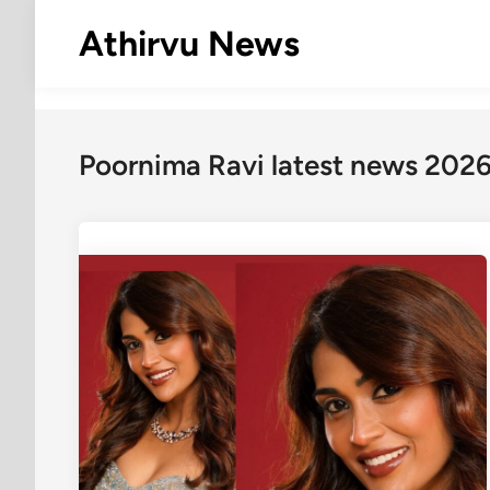
Skip
Athirvu News
to
content
Poornima Ravi latest news 202