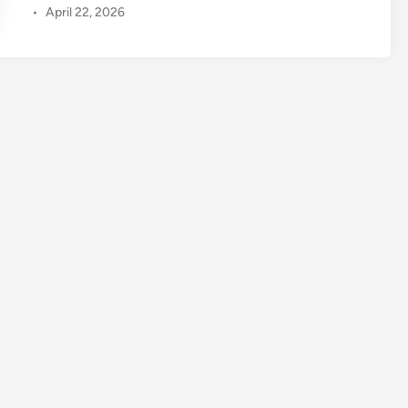
•
April 22, 2026
வ
ர்
ச
ட்
டை
யி
ல்
பி
க்
பா
ஸ்
பு
க
ழ்
பூ
ர்
ணி
மா