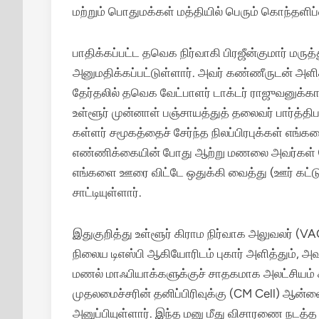
மற்றும் பொதுமக்கள் மத்தியில் பெரும் கொந்தளிப்
பாதிக்கப்பட்ட தவெக நிர்வாகி பிரஜீன்குமார் மருத்
அனுமதிக்கப்பட்டுள்ளார். அவர் கண்ணீருடன் அளித்
தேர்தலில் தவெக வேட்பாளர் டாக்டர் ராஜுவனுக்க
உள்ளூர் முன்னாள் பஞ்சாயத்துத் தலைவர் பார்த்த
கள்ளர் சமூகத்தைச் சேர்ந்த நிலப்பிரபுக்கள் எங்
எண்ணிக்கையின் போது ஆற்று மணலை அவர்கள் கொ
எங்களை ஊரை விட்டே ஒதுக்கி வைத்து (ஊர் கட்டுப
சாட்டியுள்ளார்.
இதுகுறித்து உள்ளூர் கிராம நிர்வாக அலுவலர் (VA
நிலைய டிஎஸ்பி ஆகியோரிடம் புகார் அளித்தும், அ
மணல் மாஃபியாக்களுக்குச் சாதகமாக அலட்சியம் கா
முதலமைச்சரின் தனிப்பிரிவுக்கு (CM Cell) ஆன்
அனுப்பியுள்ளார். இந்த மனு மீது விசாரணை நடத்த