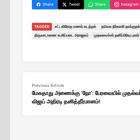
Share
Tweet
Share
Instagram
TAGGED
சட்டவிரோத மணல் கடத்தல்
தவெக நிர்வாகி தாக்குதல்
திருவாடாணை கூலிப்படை அராஜகம்
முதலமைச்சர் தனிப்பிரிவு புகார்
Post
Previous
Previous Article
article:
மேகதாது அணைக்கு ‘நோ’: பேரவையில் முதல்வர
navigation
விஜய் அதிரடி தனித்தீர்மானம்!