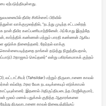
பை ஏற்படுத்தியுள்ளது.
துவமனையில் தீவிர சிகிச்சைப் பிரிவில்
துள்ள வாக்குமூலத்தில், “நடந்து முடிந்த சட்டமன்றத்
ாக நான் தீவிர களப்பணியாற்றினேன். அப்போது இருந்தே
ிபன், கார்த்திக் கண்ணன் மற்றும் பாரதி கண்ணன் ஆகிய
களை ஒடுக்க நினைத்தனர். தேர்தல் வாக்கு
ள்ளையடித்ததை நாங்கள் தடுத்து நிறுத்தியதால்,
்பாடு) அராஜகம் செய்தனர்” என்று பகிரங்கமாகக் குற்றம்
O), வட்டாட்சியர் (Tahsildar) மற்றும் திருவாடாணை காவல்
வர்கள் எவ்வித அசுர வேக நடவடிக்கையும் எடுக்காமல்
ட்டியுள்ளனர். இதனால் அதிருப்தியடைந்த பிரஜீன்குமார்,
லைன் மூலம் மணல் பதுக்கல் குறித்த ஆதாரங்களை
 நேற்று திருவாடாணை காவல் நிலையத்திற்குப்