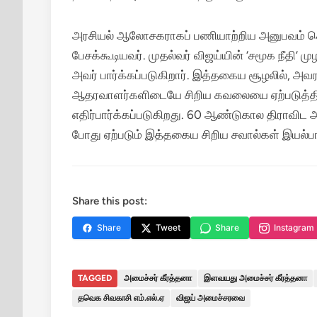
அரசியல் ஆலோசகராகப் பணியாற்றிய அனுபவம் கொ
பேசக்கூடியவர். முதல்வர் விஜய்யின் ‘சமூக நீதி’ 
அவர் பார்க்கப்படுகிறார். இத்தகைய சூழலில், அவ
ஆதரவாளர்களிடையே சிறிய கவலையை ஏற்படுத்தினா
எதிர்பார்க்கப்படுகிறது. 60 ஆண்டுகால திராவிட 
போது ஏற்படும் இத்தகைய சிறிய சவால்கள் இயல்பா
Share this post:
Share
Tweet
Share
Instagram
TAGGED
அமைச்சர் கீர்த்தனா
இளவயது அமைச்சர் கீர்த்தனா
தவெக சிவகாசி எம்.எல்.ஏ
விஜய் அமைச்சரவை