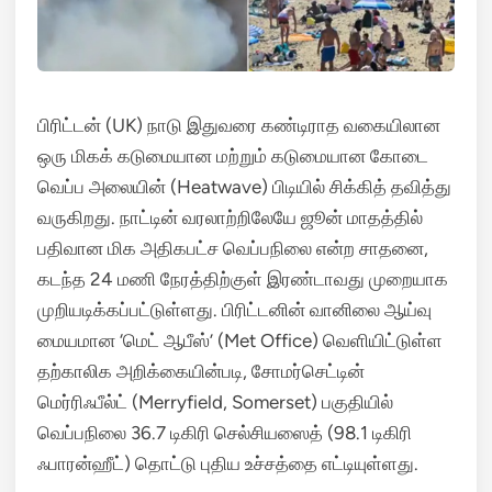
பிரிட்டன் (UK) நாடு இதுவரை கண்டிராத வகையிலான
ஒரு மிகக் கடுமையான மற்றும் கடுமையான கோடை
வெப்ப அலையின் (Heatwave) பிடியில் சிக்கித் தவித்து
வருகிறது.
நாட்டின் வரலாற்றிலேயே ஜூன் மாதத்தில்
பதிவான மிக அதிகபட்ச வெப்பநிலை என்ற சாதனை,
கடந்த 24 மணி நேரத்திற்குள் இரண்டாவது முறையாக
முறியடிக்கப்பட்டுள்ளது.
பிரிட்டனின் வானிலை ஆய்வு
மையமான ‘மெட் ஆபீஸ்’ (Met Office) வெளியிட்டுள்ள
தற்காலிக அறிக்கையின்படி, சோமர்செட்டின்
மெர்ரிஃபீல்ட் (Merryfield, Somerset) பகுதியில்
வெப்பநிலை 36.7 டிகிரி செல்சியஸைத் (98.1 டிகிரி
ஃபாரன்ஹீட்) தொட்டு புதிய உச்சத்தை எட்டியுள்ளது.