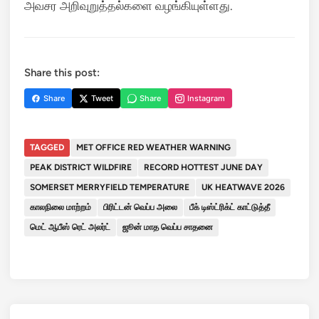
அவசர அறிவுறுத்தல்களை வழங்கியுள்ளது.
Share this post:
Share
Tweet
Share
Instagram
TAGGED
MET OFFICE RED WEATHER WARNING
PEAK DISTRICT WILDFIRE
RECORD HOTTEST JUNE DAY
SOMERSET MERRYFIELD TEMPERATURE
UK HEATWAVE 2026
காலநிலை மாற்றம்
பிரிட்டன் வெப்ப அலை
பீக் டிஸ்ட்ரிக்ட் காட்டுத்தீ
மெட் ஆபீஸ் ரெட் அலர்ட்
ஜூன் மாத வெப்ப சாதனை