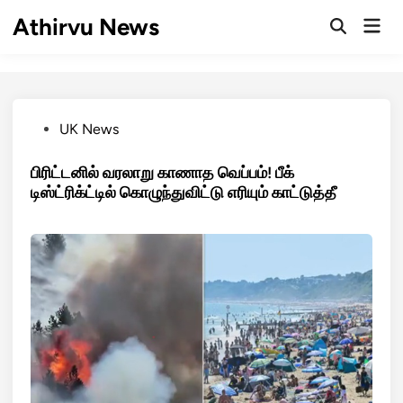
Skip
Athirvu News
Mai
to
Open
Men
Search
content
Posted
UK News
in
பிரிட்டனில் வரலாறு காணாத வெப்பம்! பீக்
டிஸ்ட்ரிக்ட்டில் கொழுந்துவிட்டு எரியும் காட்டுத்தீ