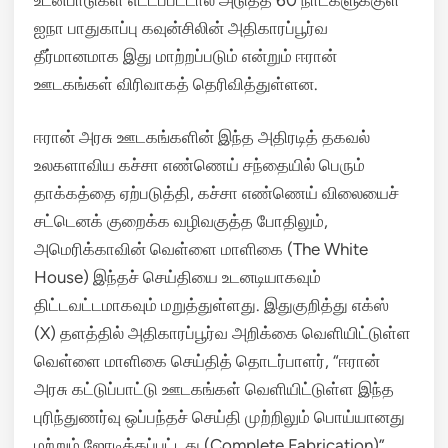
ஐநா பாதுகாப்பு கவுன்சிலின் அதிகாரப்பூர்வ
தீர்மானமாக இது மாற்றப்படும் என்றும் ஈரான்
ஊடகங்கள் விரிவாகத் தெரிவித்துள்ளன.
ஈரான் அரசு ஊடகங்களின் இந்த அதிரடித் தகவல்
உலகளாவிய கச்சா எண்ணெய் சந்தையில் பெரும்
தாக்கத்தை ஏற்படுத்தி, கச்சா எண்ணெய் விலையைச்
சட்டெனக் குறைக்க வழிவகுத்த போதிலும்,
அமெரிக்காவின் வெள்ளை மாளிகை (The White
House) இந்தச் செய்தியை உடனடியாகவும்
திட்டவட்டமாகவும் மறுத்துள்ளது.
இதுகுறித்து எக்ஸ்
(X) தளத்தில் அதிகாரப்பூர்வ அறிக்கை வெளியிட்டுள்ள
வெள்ளை மாளிகை செய்தித் தொடர்பாளர், “ஈரான்
அரசு கட்டுப்பாட்டு ஊடகங்கள் வெளியிட்டுள்ள இந்த
புரிந்துணர்வு ஒப்பந்தச் செய்தி முற்றிலும் பொய்யானது
மற்றும் ஜோடிக்கப்பட்டது (Complete Fabrication)”