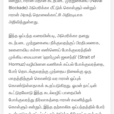
என்றும், ஈரான் மீதான கடற்படை முற்றுகையை (Naval
Blockade) அமெரிக்கா மீட்டுக் கொள்ளும் என்றும்
ஈரான் அரசுத் தொலைக்காட்சி அதிரடியாக
அறிவித்துள்ளது.
இந்த ஒப்பந்த வரைவின்படி, அமெரிக்கா தனது
கடற்படை முற்றுகையை நீக்குவதற்குப் பிரதிபலனாக,
உலகளாவிய கச்சா எண்ணெய் போக்குவரத்தின்
முக்கிய மையமான ‘ஹார்முஸ் ஜலசந்தி’ (Strait of
Hormuz) வழியிலான வணிகக் கப்பல் போக்குவரத்தை,
போர் தொடங்குவதற்கு முந்தைய நிலைக்கு ஒரு
மாதத்திற்குள் கொண்டு வர ஈரான் ஒப்புக்
கொண்டுள்ளதாகக் கூறப்படுகிறது.
ஓமன் நாட்டின்
கூட்டுறவோடு இந்த கடல்வழிப் பாதையின்
போக்குவரத்து நிர்வாகத்தை ஈரான் கவனித்துக்
கொள்ளும் என்றும், இந்த தற்காலிக ஒப்பந்தத்தில் போர்
உடன்பாடுகள் எட்டப்பட்டால் அடுத்த 60 நாட்களுக்குள்