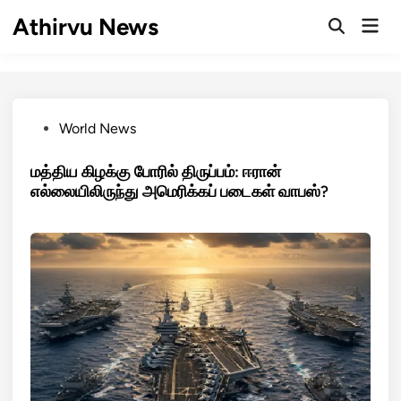
Skip
Athirvu News
Mai
to
Open
Men
Search
content
Posted
World News
in
மத்திய கிழக்கு போரில் திருப்பம்: ஈரான்
எல்லையிலிருந்து அமெரிக்கப் படைகள் வாபஸ்?