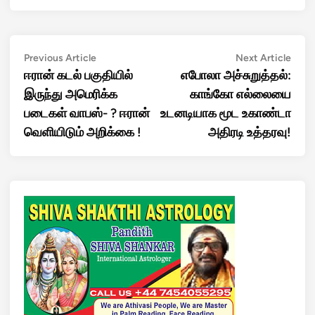
Post
Previous
Next
Previous Article
Next Article
article:
artic
ஈரான் கடல் பகுதியில்
எபோலா அச்சுறுத்தல்:
navigation
இருந்து அமெரிக்க
காங்கோ எல்லையை
படைகள் வாபஸ்- ? ஈரான்
உடனடியாக மூட உகாண்டா
வெளியிடும் அறிக்கை !
அதிரடி உத்தரவு!