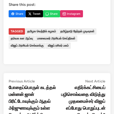
Share this post:
Share
Tweet
Share
Instagram
TAGGED
தமிழக வெற்றிக் கழகம்
தமிழ்நாடு தேர்தல் முடிவுகள்
தவெக கள ஆய்வு
மாலைமலர் அரசியல் செய்திகள்
விஜய் அரசியல் செல்வாக்கு
விஜய் ரசிகர் பலம்
Post
Previous
Next
Previous Article
Next Article
article:
artic
போதைப்பொருள் கடத்தல்
எதிர்க்கட்சியைப்
navigation
மன்னன் ஜான்
பழிசொல்வதை விடுத்து
பிரிட்டோவுக்கும் ஆதவ்
முதலமைச்சர் விஜய்
அர்ஜுனாவுக்கும் உள்ள
எப்போது பொறுப்புடன்