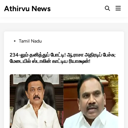
Skip
Athirvu News
Mai
to
Open
Men
Search
content
Posted
Tamil Nadu
in
234-லும் தனித்துப் போட்டி! ஆ.ராசா அதிரடிப் பேச்சு;
மேடையில் ஸ்டாலின் காட்டிய ரியாக்ஷன்!