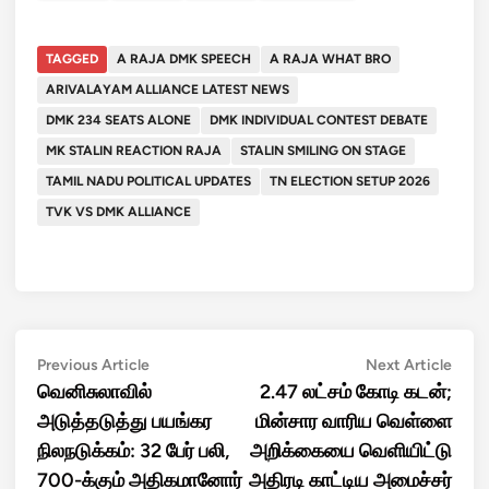
TAGGED
A RAJA DMK SPEECH
A RAJA WHAT BRO
ARIVALAYAM ALLIANCE LATEST NEWS
DMK 234 SEATS ALONE
DMK INDIVIDUAL CONTEST DEBATE
MK STALIN REACTION RAJA
STALIN SMILING ON STAGE
TAMIL NADU POLITICAL UPDATES
TN ELECTION SETUP 2026
TVK VS DMK ALLIANCE
Post
Previous
Next
Previous Article
Next Article
article:
artic
வெனிசுலாவில்
2.47 லட்சம் கோடி கடன்;
navigation
அடுத்தடுத்து பயங்கர
மின்சார வாரிய வெள்ளை
நிலநடுக்கம்: 32 பேர் பலி,
அறிக்கையை வெளியிட்டு
700-க்கும் அதிகமானோர்
அதிரடி காட்டிய அமைச்சர்