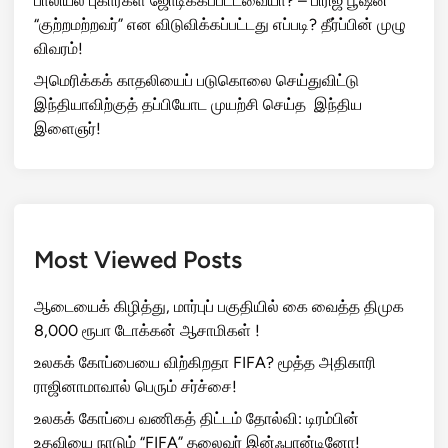
பாலியல் புகார்கள் ஜோடிக்கப்பட்டவையா? – பிரிஜ் பூஷன்
“குற்றமற்றவர்” என விடுவிக்கப்பட்டது எப்படி? தீர்ப்பின் முழு
விவரம்!
அமெரிக்கக் காதலியைப் படுகொலை செய்துவிட்டு
இந்தியாவிற்குத் தப்பியோட முயற்சி செய்த இந்திய
இளைஞர்!
Most Viewed Posts
ஆடையைக் கிழித்து, மார்புப் பகுதியில் கை வைத்த திமுக
8,000 ரூபா டோக்கன் ஆசாமிகள் !
உலகக் கோப்பையை விற்கிறதா FIFA? மூத்த அதிகாரி
ராஜினாமாவால் பெரும் சர்ச்சை!
உலகக் கோப்பை வணிகத் திட்டம் தோல்வி: டிரம்பின்
உதவியை நாடும் “FIFA” தலைவர் இன்ஃபான்டினோ!