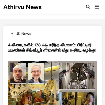
Skip
Athirvu News
Mai
to
Open
Men
Search
content
Posted
UK News
in
4 வினாடிகளில் 178 அடி சரிந்த விமானம்: பிரிட்டிஷ்
பயணிகள் சிங்கப்பூர் ஏர்லைன்ஸ் மீது அதிரடி வழக்கு!