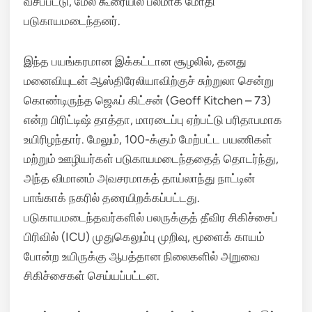
வீசப்பட்டு, மேல் கூரையில் பலமாக மோதி
படுகாயமடைந்தனர்.
இந்த பயங்கரமான இக்கட்டான சூழலில், தனது
மனைவியுடன் ஆஸ்திரேலியாவிற்குச் சுற்றுலா சென்று
கொண்டிருந்த ஜெஃப் கிட்சன் (Geoff Kitchen – 73)
என்ற பிரிட்டிஷ் தாத்தா, மாரடைப்பு ஏற்பட்டு பரிதாபமாக
உயிரிழந்தார்.
மேலும், 100-க்கும் மேற்பட்ட பயணிகள்
மற்றும் ஊழியர்கள் படுகாயமடைந்ததைத் தொடர்ந்து,
அந்த விமானம் அவசரமாகத் தாய்லாந்து நாட்டின்
பாங்காக் நகரில் தரையிறக்கப்பட்டது.
படுகாயமடைந்தவர்களில் பலருக்குத் தீவிர சிகிச்சைப்
பிரிவில் (ICU) முதுகெலும்பு முறிவு, மூளைக் காயம்
போன்ற உயிருக்கு ஆபத்தான நிலைகளில் அறுவை
சிகிச்சைகள் செய்யப்பட்டன.