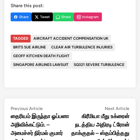
Share this post:
Share
Tweet
Share
Instagram
TAGGED
AIRCRAFT ACCIDENT COMPENSATION UK
BRITS SUE AIRLINE
CLEAR AIR TURBULENCE INJURIES
GEOFF KITCHEN DEATH FLIGHT
SINGAPORE AIRLINES LAWSUIT
SQ321 SEVERE TURBULENCE
Post
Previous
Next
Previous Article
Next Article
article:
artic
தைரியம் இருந்தா ஓப்பனா
கிரீமியா மீது உக்ரைன்
navigation
அறிவிக்கட்டும். –
நடத்திய அதிரடி ட்ரோன்
அமைச்சர் நிர்மல் குமார்
தாக்குதல் – ஸ்தம்பித்தது