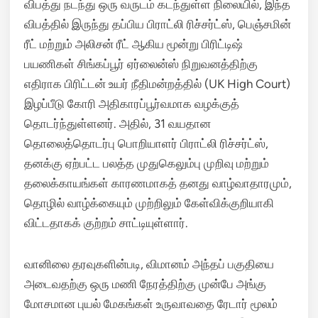
விபத்து நடந்து ஒரு வருடம் கடந்துள்ள நிலையில், இந்த
விபத்தில் இருந்து தப்பிய பிராட்லி ரிச்சர்ட்ஸ், பெஞ்சமின்
ரீட் மற்றும் அலிசன் ரீட் ஆகிய மூன்று பிரிட்டிஷ்
பயணிகள் சிங்கப்பூர் ஏர்லைன்ஸ் நிறுவனத்திற்கு
எதிராக பிரிட்டன் உயர் நீதிமன்றத்தில் (UK High Court)
இழப்பீடு கோரி அதிகாரப்பூர்வமாக வழக்குத்
தொடர்ந்துள்ளனர்.
அதில், 31 வயதான
தொலைத்தொடர்பு பொறியாளர் பிராட்லி ரிச்சர்ட்ஸ்,
தனக்கு ஏற்பட்ட பலத்த முதுகெலும்பு முறிவு மற்றும்
தலைக்காயங்கள் காரணமாகத் தனது வாழ்வாதாரமும்,
தொழில் வாழ்க்கையும் முற்றிலும் கேள்விக்குறியாகி
விட்டதாகக் குற்றம் சாட்டியுள்ளார்.
வானிலை தரவுகளின்படி, விமானம் அந்தப் பகுதியை
அடைவதற்கு ஒரு மணி நேரத்திற்கு முன்பே அங்கு
மோசமான புயல் மேகங்கள் உருவாவதை ரேடார் மூலம்