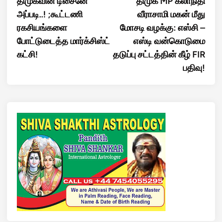
திமுகவின் டிசைனே
திமுக MP கலாநிதி
navigation
அப்படி..! ;கூட்டணி
வீராசாமி மகன் மீது
ரகசியங்களை
மோசடி வழக்கு: எஸ்சி –
போட்டுடைத்த மார்க்சிஸ்ட்
எஸ்டி வன்கொடுமை
கட்சி!
தடுப்பு சட்டத்தின் கீழ் FIR
பதிவு!