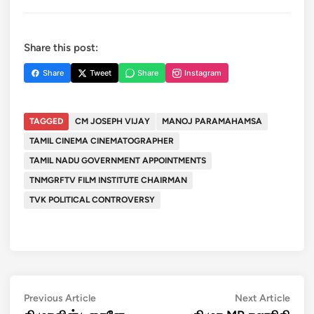
Share this post:
Share
Tweet
Share
Instagram
TAGGED
CM JOSEPH VIJAY
MANOJ PARAMAHAMSA
TAMIL CINEMA CINEMATOGRAPHER
TAMIL NADU GOVERNMENT APPOINTMENTS
TNMGRFTV FILM INSTITUTE CHAIRMAN
TVK POLITICAL CONTROVERSY
Post
Previous
Next
Previous Article
Next Article
article:
artic