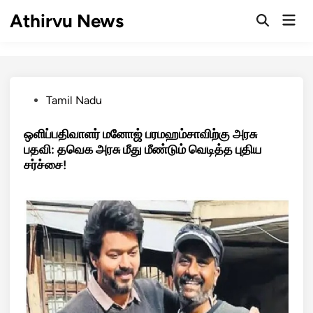
Skip
Athirvu News
Mai
to
Open
Men
Search
content
Posted
Tamil Nadu
in
ஒளிப்பதிவாளர் மனோஜ் பரமஹம்சாவிற்கு அரசு
பதவி: தவெக அரசு மீது மீண்டும் வெடித்த புதிய
சர்ச்சை!