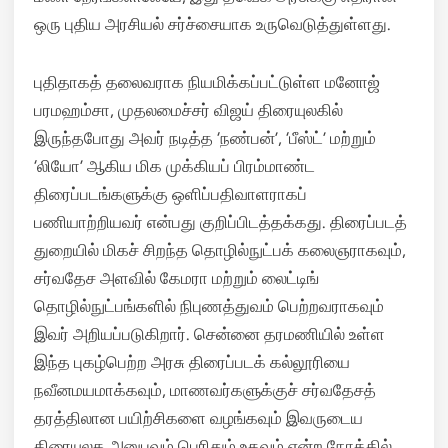
ஒரு புதிய அரசியல் சர்ச்சையாக உருவெடுத்துள்ளது.
புதிதாகத் தலைவராக நியமிக்கப்பட்டுள்ள மனோஜ்
பரமஹம்சா, முதலமைச்சர் விஜய் திரையுலகில்
இருந்தபோது அவர் நடித்த ‘நண்பன்’, ‘பீஸ்ட்’ மற்றும்
‘லியோ’ ஆகிய மிக முக்கியப் பிரம்மாண்ட
திரைப்படங்களுக்கு ஒளிப்பதிவாளராகப்
பணியாற்றியவர் என்பது குறிப்பிடத்தக்கது. திரைப்படத்
துறையில் மிகச் சிறந்த தொழில்நுட்பக் கலைஞராகவும்,
சர்வதேச அளவில் கேமரா மற்றும் லைட்டிங்
தொழில்நுட்பங்களில் நிபுணத்துவம் பெற்றவராகவும்
இவர் அறியப்படுகிறார். சென்னை தரமணியில் உள்ள
இந்த புகழ்பெற்ற அரசு திரைப்படக் கல்லூரியை
நவீனமயமாக்கவும், மாணவர்களுக்குச் சர்வதேசத்
தரத்திலான பயிற்சிகளை வழங்கவும் இவருடைய
திரையுலக அனுபவம் பெரிதும் உதவும் என்ற நோக்கில்