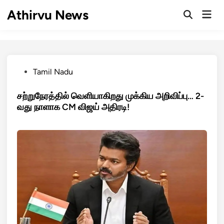
Skip
Athirvu News
Mai
to
Open
Men
Search
content
Posted
Tamil Nadu
in
சற்றுநேரத்தில் வெளியாகிறது முக்கிய அறிவிப்பு… 2-
வது நாளாக CM விஜய் அதிரடி!