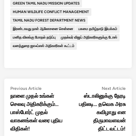
GREEN TAMIL NADU MISSION UPDATES
HUMAN WILDLIFE CONFLICT MANAGEMENT
TAMIL NADU FOREST DEPARTMENT NEWS
இரண்டாவது நாள் ஆலோசனை சென்னை
பசுமை தமிழ்நாடு இயக்கம்
மனித விலங்கு மோதல் தடுப்பு
முதல்வர் விஜய் அதிகாரிகளுக்கு டோஸ்
வனத்துறை ஐஎஃப்எஸ் அதிகாரிகள் கூட்டம்
Post
Previous
Next
Previous Article
Next Article
article:
artic
நாளை முதல் உங்கள்
ஸ்டாலினுக்கு நேரடி
navigation
செலவு அதிகரிக்கும்…
பதிலடி… தவெக அரசு
பாஸ்போர்ட் முதல்
கவிழாது என
வாகனங்கள் வரை புதிய
திருமாவளவன்
விதிகள்!
திட்டவட்டம்!