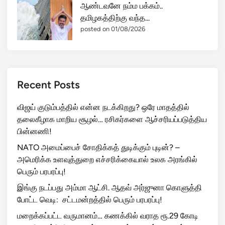
ஆண்டவனே நம்ம பக்கம்..
தமிழகத்திற்கு வந்த...
posted on 01/08/2026
Recent Posts
விஜய் குடும்பத்தில் என்ன நடக்கிறது? ஒரே மாதத்தில்
தலைகீழாக மாறிய சூழல்… ரசிகர்களை ஆச்சரியப்படுத்திய
பின்னணி!
NATO அமைப்பைச் சோதிக்கத் துடிக்கும் புடின்? –
அமெரிக்க உளவுத்துறை எச்சரிக்கையால் உலக அரங்கில்
பெரும் பரபரப்பு!
இங்கு நடப்பது அம்மா ஆட்சி. ஆதவ் அர்ஜுனா கொளுத்தி
போட்ட வெடி: சட்டமன்றத்தில் பெரும் பரபரப்பு!
மறைக்கப்பட்ட வருமானம்… கணக்கில் வராத ரூ.29 கோடி