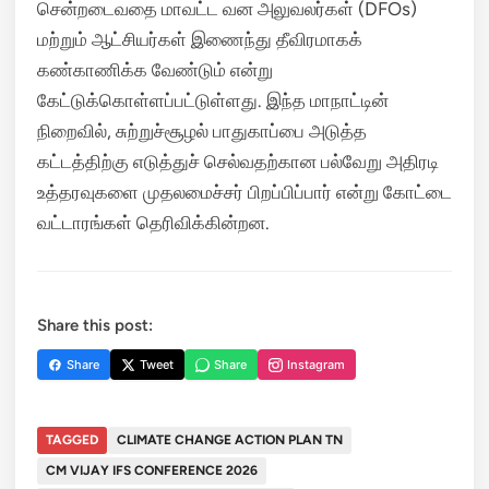
சென்றடைவதை மாவட்ட வன அலுவலர்கள் (DFOs)
மற்றும் ஆட்சியர்கள் இணைந்து தீவிரமாகக்
கண்காணிக்க வேண்டும் என்று
கேட்டுக்கொள்ளப்பட்டுள்ளது. இந்த மாநாட்டின்
நிறைவில், சுற்றுச்சூழல் பாதுகாப்பை அடுத்த
கட்டத்திற்கு எடுத்துச் செல்வதற்கான பல்வேறு அதிரடி
உத்தரவுகளை முதலமைச்சர் பிறப்பிப்பார் என்று கோட்டை
வட்டாரங்கள் தெரிவிக்கின்றன.
Share this post:
Share
Tweet
Share
Instagram
TAGGED
CLIMATE CHANGE ACTION PLAN TN
CM VIJAY IFS CONFERENCE 2026