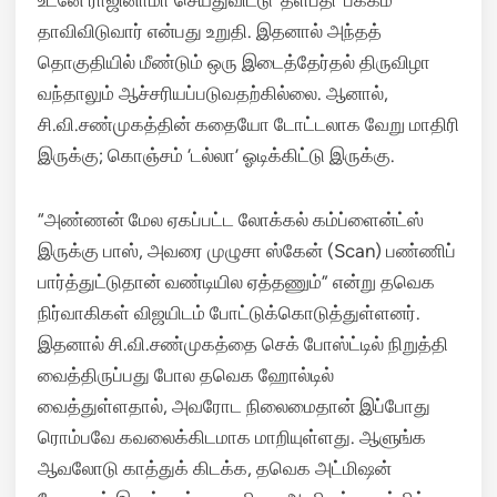
உடனே ராஜினாமா செய்துவிட்டு ‘தளபதி’ பக்கம்
தாவிவிடுவார் என்பது உறுதி. இதனால் அந்தத்
தொகுதியில் மீண்டும் ஒரு இடைத்தேர்தல் திருவிழா
வந்தாலும் ஆச்சரியப்படுவதற்கில்லை. ஆனால்,
சி.வி.சண்முகத்தின் கதையோ டோட்டலாக வேறு மாதிரி
இருக்கு; கொஞ்சம் ‘டல்லா’ ஓடிக்கிட்டு இருக்கு.
“அண்ணன் மேல ஏகப்பட்ட லோக்கல் கம்ப்ளைன்ட்ஸ்
இருக்கு பாஸ், அவரை முழுசா ஸ்கேன் (Scan) பண்ணிப்
பார்த்துட்டுதான் வண்டியில ஏத்தணும்” என்று தவெக
நிர்வாகிகள் விஜயிடம் போட்டுக்கொடுத்துள்ளனர்.
இதனால் சி.வி.சண்முகத்தை செக் போஸ்ட்டில் நிறுத்தி
வைத்திருப்பது போல தவெக ஹோல்டில்
வைத்துள்ளதால், அவரோட நிலைமைதான் இப்போது
ரொம்பவே கவலைக்கிடமாக மாறியுள்ளது. ஆளுங்க
ஆவலோடு காத்துக் கிடக்க, தவெக அட்மிஷன்