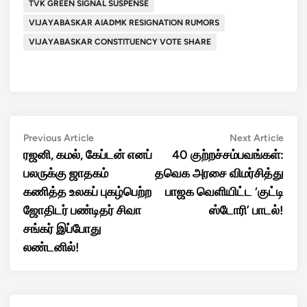
TVK GREEN SIGNAL SUSPENSE
VIJAYABASKAR AIADMK RESIGNATION RUMORS
VIJAYABASKAR CONSTITUENCY VOTE SHARE
Post
Previous
Next
Previous Article
Next Article
article:
artic
ரஜனி, கமல், கேப்டன் எனப்
40 குற்றச்சம்பவங்கள்:
navigation
பலருக்கு ஜாதகம்
தவெக அரசை விமர்சித்து
கணித்த உலகப் புகழ்பெற்ற
பாஜக வெளியிட்ட ‘குட்டி
ஜோதிடர் பண்டிதர் சிவா
ஸ்டோரி’ பாடல்!
சங்கர் இப்போது
லண்டனில்!