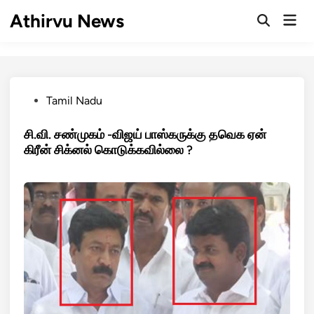
Skip
Athirvu News
Mai
to
Open
Men
Search
content
Posted
Tamil Nadu
in
சி.வி. சண்முகம் -விஜய் பாஸ்கருக்கு தவெக ஏன்
கிரீன் சிக்னல் கொடுக்கவில்லை ?