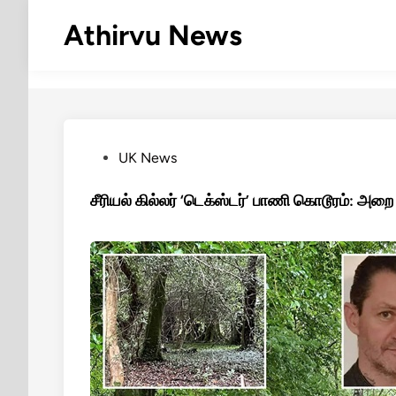
Skip
Athirvu News
to
content
Posted
UK News
in
சீரியல் கில்லர் ‘டெக்ஸ்டர்’ பாணி கொடூரம்: அ