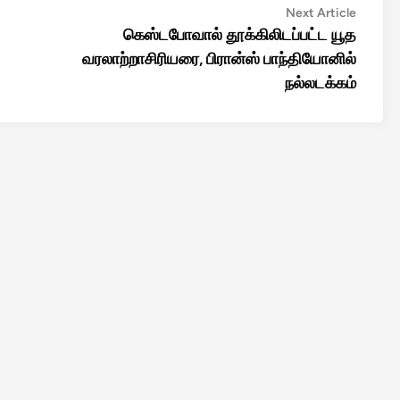
Next
Next Article
article:
கெஸ்டபோவால் தூக்கிலிடப்பட்ட யூத
வரலாற்றாசிரியரை, பிரான்ஸ் பாந்தியோனில்
நல்லடக்கம்