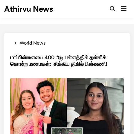
Skip
Athirvu News
Mai
to
Open
Men
Search
content
Posted
World News
in
மாப்பிள்ளையை 400 அடி பள்ளத்தில் தள்ளிக்
கொன்ற மணமகள்: சிக்கிய திகில் பின்னணி!