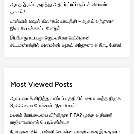
ஆயுத இருப்பு குறித்து அதிபர் ட்ரம்ப் ஒப்புக் கொண்ட
தகவல்!
டாஸ்மாக் ஊழல் விவாதம்: உதயநிதி – ஆதவ் அர்ஜுனா
இடையே உச்சகட்ட மோதல்!
இப்போது நடப்பது ஜெயலலிதா ஆட்சிதான் –
சட்டமன்றத்தில் அமைச்சர் ஆதவ் அர்ஜுனா அதிரடி பேச்சு!
Most Viewed Posts
ஆடையைக் கிழித்து, மார்புப் பகுதியில் கை வைத்த திமுக
8,000 ரூபா டோக்கன் ஆசாமிகள் !
உலகக் கோப்பையை விற்கிறதா FIFA? மூத்த அதிகாரி
ராஜினாமாவால் பெரும் சர்ச்சை!
நீயா நானாவில் யாமினி சொன்ன காதல் கதை இதுதான் :