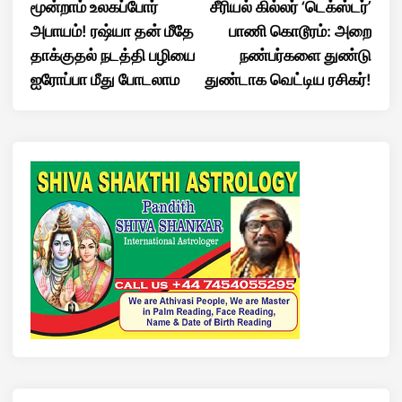
article:
artic
மூன்றாம் உலகப்போர்
சீரியல் கில்லர் ‘டெக்ஸ்டர்’
navigation
அபாயம்! ரஷ்யா தன் மீதே
பாணி கொடூரம்: அறை
தாக்குதல் நடத்தி பழியை
நண்பர்களை துண்டு
ஐரோப்பா மீது போடலாம
துண்டாக வெட்டிய ரசிகர்!