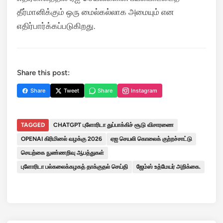
தீர்மானிக்கும் ஒரு மைல்கல்லாக அமையும் என
எதிர்பார்க்கப்படுகிறது.
Share this post:
Share
Tweet
Share
Instagram
TAGGED
CHATGPT புளோரிடா துப்பாக்கிச் சூடு விசாரணை
OPENAI கிரிமினல் வழக்கு 2026
ஏஐ செயலி கொலைக் குற்றச்சாட்டு
செயற்கை நுண்ணறிவு ஆபத்துகள்
புளோரிடா பல்கலைக்கழகத் தாக்குதல் செய்தி
ஜேம்ஸ் உத்மேயர் அறிக்கை.