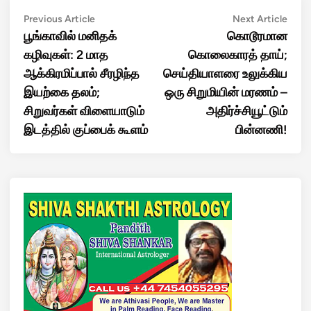
Post
Previous
Next
Previous Article
Next Article
article:
artic
பூங்காவில் மனிதக்
கொடூரமான
navigation
கழிவுகள்: 2 மாத
கொலைகாரத் தாய்;
ஆக்கிரமிப்பால் சீரழிந்த
செய்தியாளரை உலுக்கிய
இயற்கை தலம்;
ஒரு சிறுமியின் மரணம் –
சிறுவர்கள் விளையாடும்
அதிர்ச்சியூட்டும்
இடத்தில் குப்பைக் கூளம்
பின்னணி!