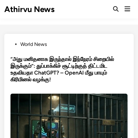
Skip
Athirvu News
Mai
to
Open
Men
Search
content
Posted
World News
in
“அது மனிதனாக இருந்தால் இந்நேரம் சிறையில்
இருக்கும்”: துப்பாக்கிச் சூட்டிற்குத் திட்டமிட
உதவியதா ChatGPT? – OpenAI மீது பாயும்
கிரிமினல் வழக்கு!