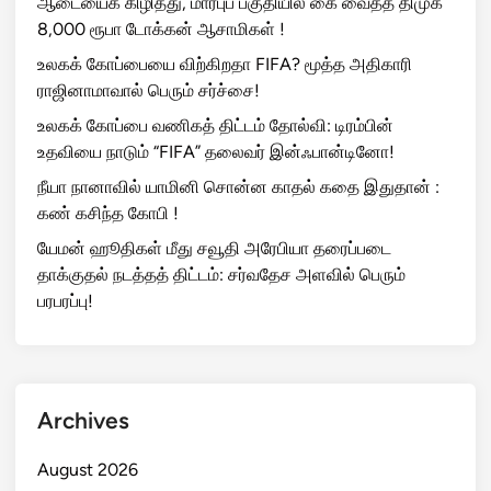
ஆடையைக் கிழித்து, மார்புப் பகுதியில் கை வைத்த திமுக
8,000 ரூபா டோக்கன் ஆசாமிகள் !
உலகக் கோப்பையை விற்கிறதா FIFA? மூத்த அதிகாரி
ராஜினாமாவால் பெரும் சர்ச்சை!
உலகக் கோப்பை வணிகத் திட்டம் தோல்வி: டிரம்பின்
உதவியை நாடும் “FIFA” தலைவர் இன்ஃபான்டினோ!
நீயா நானாவில் யாமினி சொன்ன காதல் கதை இதுதான் :
கண் கசிந்த கோபி !
யேமன் ஹூதிகள் மீது சவூதி அரேபியா தரைப்படை
தாக்குதல் நடத்தத் திட்டம்: சர்வதேச அளவில் பெரும்
பரபரப்பு!
Archives
August 2026