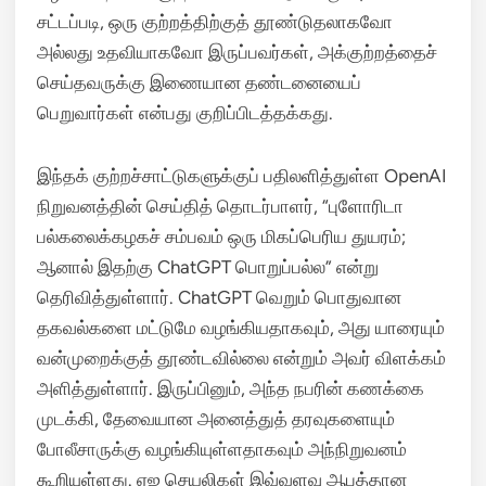
சட்டப்படி, ஒரு குற்றத்திற்குத் தூண்டுதலாகவோ
அல்லது உதவியாகவோ இருப்பவர்கள், அக்குற்றத்தைச்
செய்தவருக்கு இணையான தண்டனையைப்
பெறுவார்கள் என்பது குறிப்பிடத்தக்கது.
இந்தக் குற்றச்சாட்டுகளுக்குப் பதிலளித்துள்ள OpenAI
நிறுவனத்தின் செய்தித் தொடர்பாளர், “புளோரிடா
பல்கலைக்கழகச் சம்பவம் ஒரு மிகப்பெரிய துயரம்;
ஆனால் இதற்கு ChatGPT பொறுப்பல்ல” என்று
தெரிவித்துள்ளார்.
ChatGPT வெறும் பொதுவான
தகவல்களை மட்டுமே வழங்கியதாகவும், அது யாரையும்
வன்முறைக்குத் தூண்டவில்லை என்றும் அவர் விளக்கம்
அளித்துள்ளார்.
இருப்பினும், அந்த நபரின் கணக்கை
முடக்கி, தேவையான அனைத்துத் தரவுகளையும்
போலீசாருக்கு வழங்கியுள்ளதாகவும் அந்நிறுவனம்
கூறியுள்ளது.
ஏஐ செயலிகள் இவ்வளவு ஆபத்தான