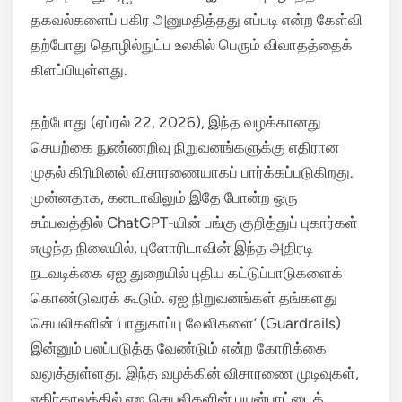
தகவல்களைப் பகிர அனுமதித்தது எப்படி என்ற கேள்வி
தற்போது தொழில்நுட்ப உலகில் பெரும் விவாதத்தைக்
கிளப்பியுள்ளது.
தற்போது (ஏப்ரல் 22, 2026), இந்த வழக்கானது
செயற்கை நுண்ணறிவு நிறுவனங்களுக்கு எதிரான
முதல் கிரிமினல் விசாரணையாகப் பார்க்கப்படுகிறது.
முன்னதாக, கனடாவிலும் இதே போன்ற ஒரு
சம்பவத்தில் ChatGPT-யின் பங்கு குறித்துப் புகார்கள்
எழுந்த நிலையில், புளோரிடாவின் இந்த அதிரடி
நடவடிக்கை ஏஐ துறையில் புதிய கட்டுப்பாடுகளைக்
கொண்டுவரக் கூடும்.
ஏஐ நிறுவனங்கள் தங்களது
செயலிகளின் ‘பாதுகாப்பு வேலிகளை’ (Guardrails)
இன்னும் பலப்படுத்த வேண்டும் என்ற கோரிக்கை
வலுத்துள்ளது.
இந்த வழக்கின் விசாரணை முடிவுகள்,
எதிர்காலத்தில் ஏஐ செயலிகளின் பயன்பாட்டைத்