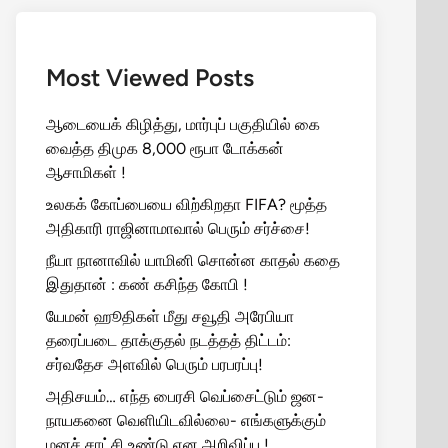
Most Viewed Posts
ஆடையைக் கிழித்து, மார்புப் பகுதியில் கை
வைத்த திமுக 8,000 ரூபா டோக்கன்
ஆசாமிகள் !
உலகக் கோப்பையை விற்கிறதா FIFA? மூத்த
அதிகாரி ராஜினாமாவால் பெரும் சர்ச்சை!
நீயா நானாவில் யாமினி சொன்ன காதல் கதை
இதுதான் : கண் கசிந்த கோபி !
யேமன் ஹூதிகள் மீது சவூதி அரேபியா
தரைப்படை தாக்குதல் நடத்தத் திட்டம்:
சர்வதேச அளவில் பெரும் பரபரப்பு!
அதிசயம்… எந்த பைரசி வெப்சைட்டும் ஜன-
நாயகனை வெளியிடவில்லை- எங்களுக்கும்
மனச் சாட்சி உண்டு என அறிவிப்பு !