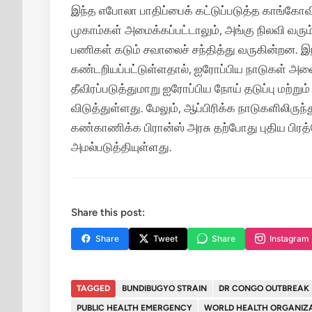
இந்த எபோலா பாதிப்பைக் கட்டுப்படுத்த காங்கோவி
முகாம்கள் அமைக்கப்பட்டாலும், அங்கு நிலவி வரும்
பணிகள் கடும் சவாலைச் சந்தித்து வருகின்றன.
இந
கண்டறியப்பட்டுள்ளதால், ஐரோப்பிய நாடுகள் அன
தீவிரப்படுத்துமாறு ஐரோப்பிய நோய் தடுப்பு மற்று
விடுத்துள்ளது.
மேலும், ஆப்பிரிக்க நாடுகளிலிருந
கண்காணிக்க பிரான்ஸ் அரசு தற்போது புதிய பி
அமல்படுத்தியுள்ளது.
Share this post:
Share
Tweet
Share
Instagram
TAGGED
BUNDIBUGYO STRAIN
DR CONGO OUTBREAK
PUBLIC HEALTH EMERGENCY
WORLD HEALTH ORGANIZ