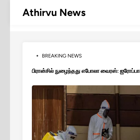
Skip
Athirvu News
to
content
Posted
BREAKING NEWS
in
பிரான்சில் நுழைந்தது எபோலா வைரஸ்: ஐரோப்பாவி