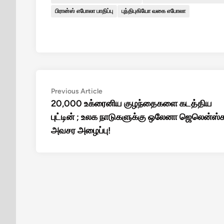
பிரான்ஸ் எபோலா பாதிப்பு
புந்திபுகியோ வகை எபோலா
Post
Previous
Previous Article
article:
20,000 உக்ரைனிய குழந்தைகளை கடத்திய
navigation
புட்டின் ; உலக நாடுகளுக்கு ஒலேனா ஜெலென்ஸ்
அவசர அழைப்பு!