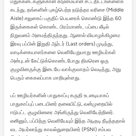
மதுக்கடைகளுக்கான கடுமையான சட்டதிட்டங்களைக்
கடந்து, தங்களின் புகழ்பெற்ற நடுத்தர வரிசை (Middle
Aisle) சலுகைப் பகுதிப் பெயரைக் கொண்டு இந்த 60
இருக்கைகள் கொண்ட பிரம்மாண்ட பப்பை லீடில்
நிறுவனம் அமைத்திருந்தது.
ஆனால் வியாழக்கிழமை
இரவு பப்பின் இறுதி ஆர்டர் (Last orders) முடிந்து,
வாடிக்கையாளர்களை வெளியேறுமாறு ஊழியர்கள்
அன்புடன் கேட்டுக்கொண்டபோது திடீரென ஒரு
குழுவினருக்கு இடையே வாக்குவாதம் வெடித்து, அது
பெரும் கைகலப்பாக மாறியுள்ளது.
பப் ஊழியர்களின் பாதுகாப்பு கருதி உடனடியாகப்
பாதுகாப்புப் படையினர் தலையிட்டு, வன்முறையில்
ஈடுபட்ட குழுவினரை அங்கிருந்து வெளியேற்றினர்.
எனினும், பப்பிற்கு வெளியேயும் இந்த அடிதடி நீடித்ததால்
வட அயர்லாந்து காவல்துறையினர் (PSNI) சம்பவ