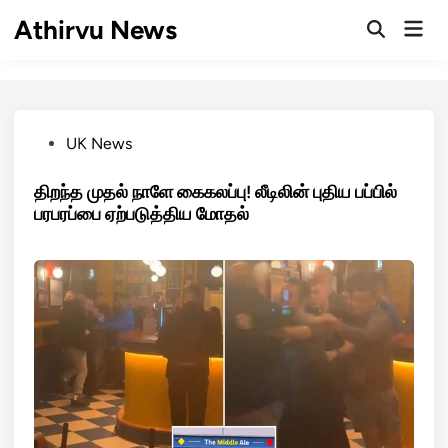
Skip
Athirvu News
Mai
to
Open
Men
Search
content
Posted
UK News
in
திறந்த முதல் நாளே கைகலப்பு! லீடிலின் புதிய பப்பில்
பரபரப்பை ஏற்படுத்திய மோதல்