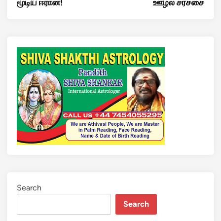
மூடிய ஈரான்!
ஊழல் சர்ச்சை
Search
Search