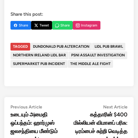
Share this post:
Share
Tweet
Share
Instagram
TAGGED
DUNDONALD PUB ALTERCATION
LIDL PUB BRAWL
NORTHERN IRELAND LIDL BAR
PSNI ASSAULT INVESTIGATION
SUPERMARKET PUB INCIDENT
THE MIDDLE ALE FIGHT
Post
Previous
Next
Previous Article
Next Article
article:
artic
உடையும் அமைதி
கத்தாரின் $400
navigation
ஒப்பந்தம்: ஹார்முஸ்
மில்லியன் விமானப் பரிசு:
ஜலசந்தியை மீண்டும்
டிரம்பைச் சுற்றி வெடித்த