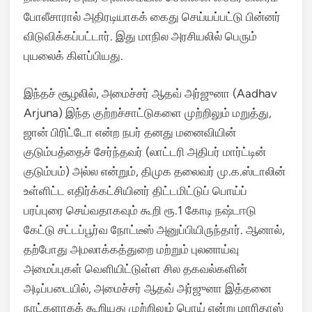
போலீசாரால் அதிரடியாகக் கைது செய்யப்பட்டு பின்னர்
விடுவிக்கப்பட்டார். இது மாநில அரசியலில் பெரும்
புயலைக் கிளப்பியது.
இந்தச் சூழலில், அமைச்சர் ஆதவ் அர்ஜுனா (Aadhav
Arjuna) இந்த குற்றச்சாட்டுகளை முற்றிலும் மறுத்து,
ஜான் பிரிட்டோ என்ற நபர் தனது மனைவியின்
குடும்பத்தைச் சேர்ந்தவர் (லாட்டரி அதிபர் மார்ட்டின்
குடும்பம்) அல்ல என்றும், திமுக தலைவர் மு.க.ஸ்டாலின்
உள்ளிட்ட எதிர்க்கட்சியினர் திட்டமிட்டுப் பொய்ப்
பரப்புரை செய்வதாகவும் கூறி ரூ.1 கோடி நஷ்டஈடு
கேட்டு சட்டப்பூர்வ நோட்டீஸ் அனுப்பியிருந்தார்.
ஆனால்,
தற்போது அமலாக்கத்துறை மற்றும் புலனாய்வு
அமைப்புகள் வெளியிட்டுள்ள சில தகவல்களின்
அடிப்படையில், அமைச்சர் ஆதவ் அர்ஜுனா இத்தனை
நாட்களாகக் கூறியது முற்றிலும் பொய் என்று மாரிதாஸ்