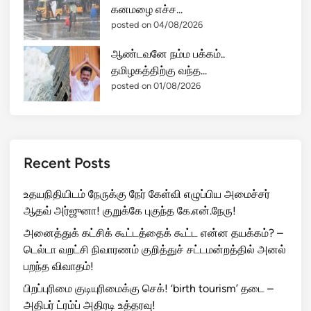
கனமழை எச்ச...
posted on 04/08/2026
ஆண்டவனே நம்ம பக்கம்..
தமிழகத்திற்கு வந்த...
posted on 01/08/2026
Recent Posts
உதயநிதியிடம் நேருக்கு நேர் கேள்வி எழுப்பிய அமைச்சர்
ஆதவ் அர்ஜுனா! குறுக்கே புகுந்த கே.என்.நேரு!
அனைத்துக் கட்சிக் கூட்டத்தைக் கூட்ட என்ன தயக்கம்? –
டெல்டா வறட்சி நிவாரணம் குறித்துச் சட்டமன்றத்தில் அனல்
பறந்த விவாதம்!
பிறப்புரிமை குடியுரிமைக்கு செக்! ‘birth tourism’ தடை –
அதிபர் ட்ரம்ப் அதிரடி உத்தரவு!