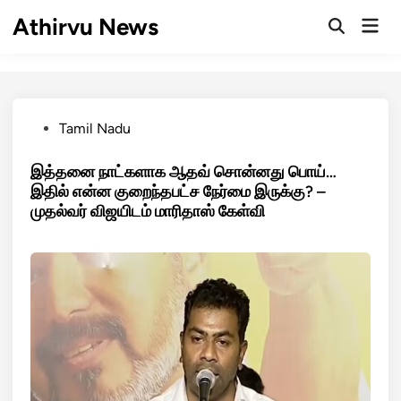
Skip
Athirvu News
Mai
to
Open
Men
Search
content
Posted
Tamil Nadu
in
இத்தனை நாட்களாக ஆதவ் சொன்னது பொய்…
இதில் என்ன குறைந்தபட்ச நேர்மை இருக்கு? –
முதல்வர் விஜயிடம் மாரிதாஸ் கேள்வி