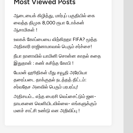
Most Viewed Posts
ஆடையைக் கிழித்து, மார்புப் பகுதியில் கை
வைத்த திமுக 8,000 ரூபா டோக்கன்
ஆசாமிகள் !
உலகக் கோப்பையை விற்கிறதா FIFA? மூத்த
அதிகாரி ராஜினாமாவால் பெரும் சர்ச்சை!
நீயா நானாவில் யாமினி சொன்ன காதல் கதை
இதுதான் : கண் கசிந்த கோபி !
யேமன் ஹூதிகள் மீது சவூதி அரேபியா
தரைப்படை தாக்குதல் நடத்தத் திட்டம்:
சர்வதேச அளவில் பெரும் பரபரப்பு!
அதிசயம்… எந்த பைரசி வெப்சைட்டும் ஜன-
நாயகனை வெளியிடவில்லை- எங்களுக்கும்
மனச் சாட்சி உண்டு என அறிவிப்பு !