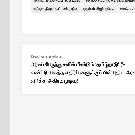
TAMIL NADU POLITICS 2026
VAIKO POLITICAL STATEMEN
மதிமுக திமுக கூட்டணி முறிவு
முதல்வர் விஜய் தவெக
வைகோ அதி
Post
Previous
Previous Article
article:
அரசுப் பேருந்துகளில் மீண்டும் ‘தமிழ்நாடு’ ரீ-
navigation
எண்ட்ரி: பலத்த எதிர்ப்புகளுக்குப் பின் புதிய அரச
எடுத்த அதிரடி முடிவு!