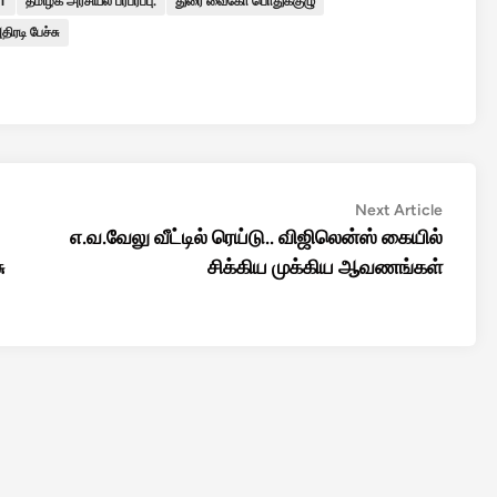
T
தமிழக அரசியல் பரபரப்பு.
துரை வைகோ பொதுக்குழு
ரடி பேச்சு
Next
Next Article
article:
எ.வ.வேலு வீட்டில் ரெய்டு.. விஜிலென்ஸ் கையில்
ு
சிக்கிய முக்கிய ஆவணங்கள்