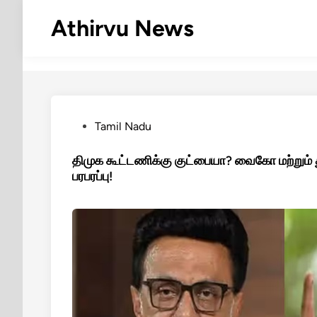
Skip
Athirvu News
to
content
Posted
Tamil Nadu
in
திமுக கூட்டணிக்கு குட்பையா? வைகோ மற்றும்
பரபரப்பு!