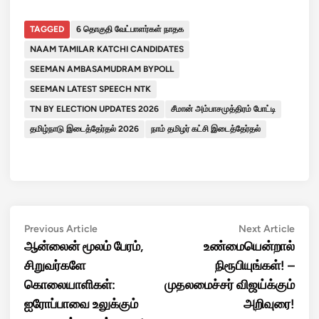
TAGGED
6 தொகுதி வேட்பாளர்கள் நாதக
NAAM TAMILAR KATCHI CANDIDATES
SEEMAN AMBASAMUDRAM BYPOLL
SEEMAN LATEST SPEECH NTK
TN BY ELECTION UPDATES 2026
சீமான் அம்பாசமுத்திரம் போட்டி
தமிழ்நாடு இடைத்தேர்தல் 2026
நாம் தமிழர் கட்சி இடைத்தேர்தல்
Post
Previous
Next
Previous Article
Next Article
article:
artic
ஆன்லைன் மூலம் பேரம்,
உண்மையென்றால்
navigation
சிறுவர்களே
நிரூபியுங்கள்! –
கொலையாளிகள்:
முதலமைச்சர் விஜய்க்கும்
ஐரோப்பாவை உலுக்கும்
அறிவுரை!