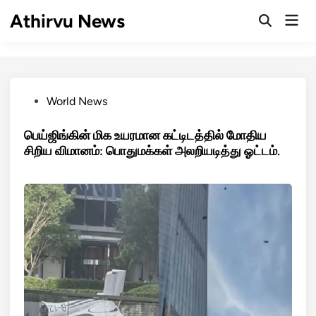
Skip
Athirvu News
Mai
to
Open
Men
Search
content
Posted
World News
in
பெய்ஜிங்கின் மிக உயரமான கட்டிடத்தில் மோதிய
சிறிய விமானம்: பொதுமக்கள் அலறியடித்து ஓட்டம்.