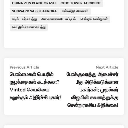
CHINA ZUN PLANE CRASH
CITIC TOWER ACCIDENT
SUNWARD SA 60L AURORA
சன்வார்டு விமானம்
சிடிக் டவர் விபத்து
சீன வானளாவிய கட்டிடம்
பெய்ஜிங் செய்திகள்
பெய்ஜிங் விமான விபத்து
Post
Previous
Next
Previous Article
Next Article
article:
artic
பொம்மைகள் பெயரில்
போக்குவரத்து அமைச்சர்
navigation
குழந்தைகள் கடத்தலா?
மீது அடுக்கடுக்கான
Vinted செயலியை
புகார்கள்; முதல்வர்
உலுக்கும் அதிர்ச்சி புகார்!
விஜயின் கவனத்துக்கு
சென்ற ரகசிய அறிக்கை!