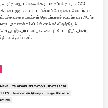
ு வழங்குவது, பல்கலைக்கழக மானியக் குழு (UGC)
விதிகளை முழுமையாகப் பின்பற்றியே துணைவேந்தர்கள்
ேலும், பல்கலைக்கழகங்கள் தொடர்பாகச் சட்டங்களை இயற்ற
்ளது. இதனால் கல்வியின் தரம் எவ்விதத்திலும்
ுள்ளது. இருதரப்பு வாதங்களையும் கேட்ட நீதிபதிகள்,
்திவைத்துள்ளனர்.
NMENT
TN HIGHER EDUCATION UPDATES 2026
NT LAW
சென்னை உயர் நீதிமன்றம்
தமிழக அரசு சட்டம்
பதி மனு