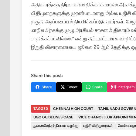
அதிகாரத்தை நிர்வாக வசதிக்காக மாநில அரசுக்க
விதிமுறைகளுக்கு முரண்பாடானது அல்ல. யுஜிசி 
தகுதி அடிப்படையில் நியமிக்கப்படுகிறார்கள். ம
மாநில அரசுக்கு முழு அரசியல் சாசன அதிகாரம் உள
பாதிக்கப்படவில்லை” என்று திட்டவட்டமாக வாதிட்ட
இறுதி விசாரணையை ஜூலை 29 ஆம் தேதிக்கு ஒத
Share this post:
Share
Tweet
Share
Instagram
TAGGED
CHENNAI HIGH COURT
TAMIL NADU GOVER
UGC GUIDELINES CASE
VICE CHANCELLOR APPOINTME
துணைவேந்தர் நியமன வழக்கு
யுஜிசி விதிமுறைகள்
வெங்கடாஜல