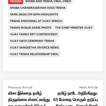
TAGGED
SHOBA AND TRISHA VIRAL VIDEO
SHOBA CHANDRASEKHAR HUGS TRISHA
TAMIL NADU CM OATH HIGHLIGHTS
TRISHA EMOTIONAL AT VIJAY SPEECH
TRISHA IN BLUE SAREE PHOTO
TVK CHIEF MINISTER VIJAY
VIJAY FAMILY RIFT CONTROVERSY
VIJAY OATH CEREMONY TRISHA
VIJAY SANGEETHA DIVORCE NEWS
VIJAY TRISHA RELATIONSHIP VIRAL
Post
Previous
Next
Previous Article
Next Article
article:
artic
விசா இல்லாத தமிழ்
தமிழ் நாடே அதிர்கிறது:
navigation
திருநங்கை ஸ்காட்லாந்து
65 போதை பொருள் தடுப்பு