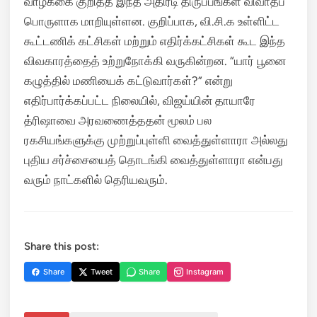
வாழ்க்கை குறித்த இந்த அதிரடி திருப்பங்கள் விவாதப்
பொருளாக மாறியுள்ளன. குறிப்பாக, வி.சி.க உள்ளிட்ட
கூட்டணிக் கட்சிகள் மற்றும் எதிர்க்கட்சிகள் கூட இந்த
விவகாரத்தைத் உற்றுநோக்கி வருகின்றன. “யார் பூனை
கழுத்தில் மணியைக் கட்டுவார்கள்?” என்று
எதிர்பார்க்கப்பட்ட நிலையில், விஜய்யின் தாயாரே
த்ரிஷாவை அரவணைத்ததன் மூலம் பல
ரகசியங்களுக்கு முற்றுப்புள்ளி வைத்துள்ளாரா அல்லது
புதிய சர்ச்சையைத் தொடங்கி வைத்துள்ளாரா என்பது
வரும் நாட்களில் தெரியவரும்.
Share this post:
Share
Tweet
Share
Instagram