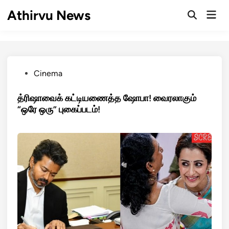
Skip
Athirvu News
Mai
to
Open
Men
Search
content
Posted
Cinema
in
த்ரிஷாவைக் கட்டியணைத்த ஷோபா! வைரலாகும்
“ஒரே ஒரு” புகைப்படம்!