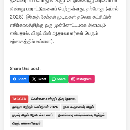
தலைவராகப் பொதுமக்களுடன் இணைந்து வரிசையில்
நின்றது பாராட்டுகளைப் பெற்றுள்ளது. தற்போது (ஏப்ரல்
2026), இந்தத் தேர்தல் முடிவுகள் தவெக கட்சியின்
எதிர்காலத்திற்கு ஒரு முன்னோட்டமாக அமையும்
என்பதால், விஜய்யின் ஆதரவாளர்கள் பெரும்
உற்சாகத்தில் உள்ளனர்.
Share this post:
Share
Tweet
Share
Instagram
TAGGED
சென்னை வாக்குப்பதிவு நேரலை.
தமிழக தேர்தல் செய்திகள் 2026
தவெக தலைவர் விஜய்
நடிகர் விஜய் அரசியல் பயணம்
நீலாங்கரை வாக்குச்சாவடி தேர்தல்
விஜய் வாக்களித்தார்