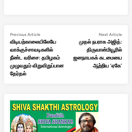
Post
Previous
Next
Previous Article
Next Article
article:
artic
விடியற்காலையிலேயே
முதல் நபராக அஜித்:
navigation
வாக்குச்சாவடிகளில்
திருவான்மியூரில்
நீண்ட வரிசை: தமிழகம்
ஜனநாயகக் கடமையை
முழுவதும் விறுவிறுப்பான
ஆற்றிய ‘ஏகே’
தேர்தல்