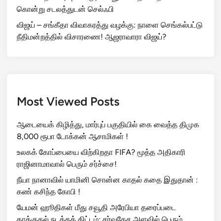
கொன்று சடலத்துடன் செல்ஃபி
விஜய் – சங்கீதா விவாகரத்து வழக்கு: நாளை செங்கல்பட்டு
நீதிமன்றத்தில் விசாரணை! ஆஜராவாரா விஜய்?
Most Viewed Posts
ஆடையைக் கிழித்து, மார்புப் பகுதியில் கை வைத்த திமுக
8,000 ரூபா டோக்கன் ஆசாமிகள் !
உலகக் கோப்பையை விற்கிறதா FIFA? மூத்த அதிகாரி
ராஜினாமாவால் பெரும் சர்ச்சை!
நீயா நானாவில் யாமினி சொன்ன காதல் கதை இதுதான் :
கண் கசிந்த கோபி !
யேமன் ஹூதிகள் மீது சவூதி அரேபியா தரைப்படை
தாக்குதல் நடத்தத் திட்டம்: சர்வதேச அளவில் பெரும்