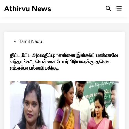
Skip
Athirvu News
Mai
to
Open
Men
Search
content
Posted
Tamil Nadu
in
திட்டமிட்ட அவமதிப்பு: “என்னை இன்சல்ட் பண்ணவே
வந்தாங்க”.. சென்னை மேயர் பிரியாவுக்கு தவெக
எம்.எல்.ஏ பல்லவி பதிலடி