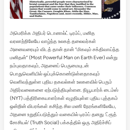
அமெரிக்க அதிபர் டொனால்ட் டிரம்ப், மனித
வரலாற்றிலேயே வாழ்ந்த உலகத் தலைவர்கள்
அனைவரையும் விடத் தான் தான் “மிகவும் சக்திவாய்ந்த
மனிதன்” (Most Powerful Man on Earth Ever) என்று
நம்புவதாகவும், அதனைப் பெருமையுடன்
பொதுவெளியில் ஒப்புக்கொண்டுள்ளதாகவும்
வெளிவந்துள்ள புதிய தகவல்கள் உலகளவில் பெரும்
அதிர்வலைகளை ஏற்படுத்தியுள்ளன.
நியூயார்க் டைம்ஸ்
(NYT) பத்திரிகையாளர்கள் எழுதியுள்ள புதிய புத்தகம்
ஒன்றின் விபரங்கள் கசிந்த சில மணி நேரங்களிலேயே,
அதனை உறுதிப்படுத்தும் வகையில் டிரம்ப் தனது ‘ட்ரூத்
சோசியல்’ (Truth Social) பக்கத்தில் ஒரு அதிர்ச்சிப்