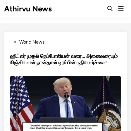
Skip
Athirvu News
Mai
to
Open
Men
Search
content
Posted
World News
in
ஹிட்லர் முதல் நெப்போலியன் வரை… அனைவரையும்
மிஞ்சியவன் நான்தான் டிரம்பின் புதிய சர்ச்சை!