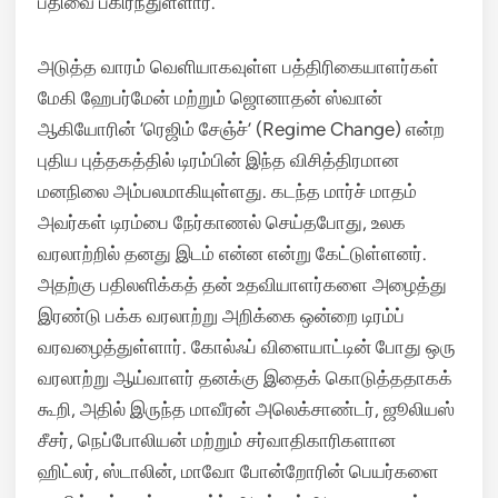
பதிவை பகிர்ந்துள்ளார்.
அடுத்த வாரம் வெளியாகவுள்ள பத்திரிகையாளர்கள்
மேகி ஹேபர்மேன் மற்றும் ஜொனாதன் ஸ்வான்
ஆகியோரின் ‘ரெஜிம் சேஞ்ச்’ (Regime Change) என்ற
புதிய புத்தகத்தில் டிரம்பின் இந்த விசித்திரமான
மனநிலை அம்பலமாகியுள்ளது.
கடந்த மார்ச் மாதம்
அவர்கள் டிரம்பை நேர்காணல் செய்தபோது, உலக
வரலாற்றில் தனது இடம் என்ன என்று கேட்டுள்ளனர்.
அதற்கு பதிலளிக்கத் தன் உதவியாளர்களை அழைத்து
இரண்டு பக்க வரலாற்று அறிக்கை ஒன்றை டிரம்ப்
வரவழைத்துள்ளார். கோல்ஃப் விளையாட்டின் போது ஒரு
வரலாற்று ஆய்வாளர் தனக்கு இதைக் கொடுத்ததாகக்
கூறி, அதில் இருந்த மாவீரன் அலெக்சாண்டர், ஜூலியஸ்
சீசர், நெப்போலியன் மற்றும் சர்வாதிகாரிகளான
ஹிட்லர், ஸ்டாலின், மாவோ போன்றோரின் பெயர்களை