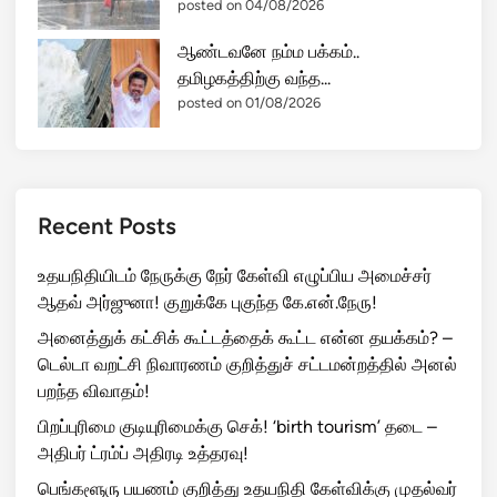
posted on 04/08/2026
ஆண்டவனே நம்ம பக்கம்..
தமிழகத்திற்கு வந்த...
posted on 01/08/2026
Recent Posts
உதயநிதியிடம் நேருக்கு நேர் கேள்வி எழுப்பிய அமைச்சர்
ஆதவ் அர்ஜுனா! குறுக்கே புகுந்த கே.என்.நேரு!
அனைத்துக் கட்சிக் கூட்டத்தைக் கூட்ட என்ன தயக்கம்? –
டெல்டா வறட்சி நிவாரணம் குறித்துச் சட்டமன்றத்தில் அனல்
பறந்த விவாதம்!
பிறப்புரிமை குடியுரிமைக்கு செக்! ‘birth tourism’ தடை –
அதிபர் ட்ரம்ப் அதிரடி உத்தரவு!
பெங்களூரு பயணம் குறித்து உதயநிதி கேள்விக்கு முதல்வர்