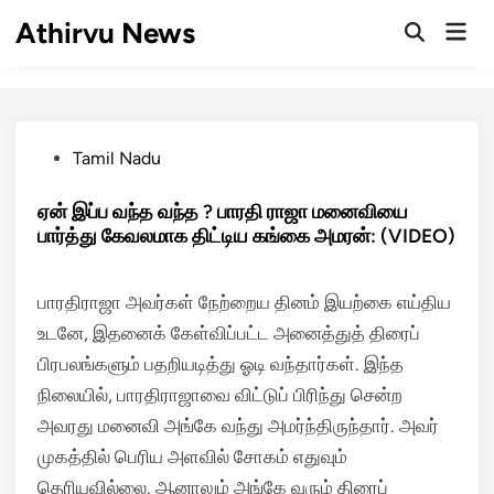
Skip
Athirvu News
Mai
to
Open
Men
Search
content
Posted
Tamil Nadu
in
ஏன் இப்ப வந்த வந்த ? பாரதி ராஜா மனைவியை
பார்த்து கேவலமாக திட்டிய கங்கை அமரன்: (VIDEO)
பாரதிராஜா அவர்கள் நேற்றைய தினம் இயற்கை எய்திய
உடனே, இதனைக் கேள்விப்பட்ட அனைத்துத் திரைப்
பிரபலங்களும் பதறியடித்து ஓடி வந்தார்கள். இந்த
நிலையில், பாரதிராஜாவை விட்டுப் பிரிந்து சென்ற
அவரது மனைவி அங்கே வந்து அமர்ந்திருந்தார். அவர்
முகத்தில் பெரிய அளவில் சோகம் எதுவும்
தெரியவில்லை. ஆனாலும் அங்கே வரும் திரைப்