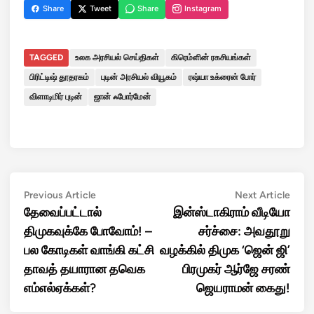
Share
Tweet
Share
Instagram
TAGGED
உலக அரசியல் செய்திகள்
கிரெம்ளின் ரகசியங்கள்
பிரிட்டிஷ் தூதரகம்
புடின் அரசியல் வியூகம்
ரஷ்யா உக்ரைன் போர்
விளாடிமிர் புடின்
ஜான் ஃபோர்மேன்
Post
Previous
Next
Previous Article
Next Article
article:
artic
தேவைப்பட்டால்
இன்ஸ்டாகிராம் வீடியோ
navigation
திமுகவுக்கே போவோம்! –
சர்ச்சை: அவதூறு
பல கோடிகள் வாங்கி கட்சி
வழக்கில் திமுக ‘ஜென் ஜி’
தாவத் தயாரான தவெக
பிரமுகர் ஆர்ஜே சரண்
எம்எல்ஏக்கள்?
ஜெயராமன் கைது!