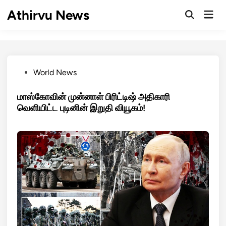
Skip
Athirvu News
Mai
to
Open
Men
Search
content
Posted
World News
in
மாஸ்கோவின் முன்னாள் பிரிட்டிஷ் அதிகாரி
வெளியிட்ட புடினின் இறுதி வியூகம்!