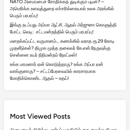
NATO அமைப்பைச் சோதிக்கத் துடிக்கும் புடின்? –
அமெரிக்க உளவுத்துறை எச்சரிக்கையால் உலக அரங்கில்
பெரும் பரபரப்பு!
இங்கு நடப்பது அம்மா ஆட்சி. ஆதவ் அர்ஜுனா கொளுத்தி
போட்ட வெடி: சட்டமன்றத்தில் பெரும் பரபரப்பு!
மறைக்கப்பட்ட வருமானம்… கணக்கில் வராத ரூ.29 கோடி
முதலீடுகள்? திமுக மூத்த தலைவர் கே.என்.நேருவுக்கு
சென்னை உயர் நீதிமன்றம் நோட்டீஸ்!
உங்க மாமனார் ஏன் கொடுத்தாரு? உங்க அப்பா ஏன்
வாங்குனாரு? – சட்டப்பேரவையில் காரசாரமாக
மோதிக்கொண்ட ஆதவ் – உதய்!
Most Viewed Posts
ஆடையைக் கிழித்து, மார்புப் பகுதியில் கை வைத்த திமுக