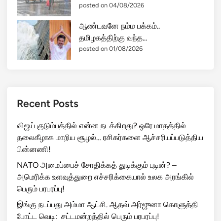
posted on 04/08/2026
ஆண்டவனே நம்ம பக்கம்..
தமிழகத்திற்கு வந்த...
posted on 01/08/2026
Recent Posts
விஜய் குடும்பத்தில் என்ன நடக்கிறது? ஒரே மாதத்தில்
தலைகீழாக மாறிய சூழல்… ரசிகர்களை ஆச்சரியப்படுத்திய
பின்னணி!
NATO அமைப்பைச் சோதிக்கத் துடிக்கும் புடின்? –
அமெரிக்க உளவுத்துறை எச்சரிக்கையால் உலக அரங்கில்
பெரும் பரபரப்பு!
இங்கு நடப்பது அம்மா ஆட்சி. ஆதவ் அர்ஜுனா கொளுத்தி
போட்ட வெடி: சட்டமன்றத்தில் பெரும் பரபரப்பு!