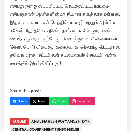
என்பது நன்கு திட்டமிடப்பட்டு நடத்தப்பட்ட நாடகம்
என்பதுதான் அவர்களின் உறுதியான கருத்தாக உள்ளது.
இதன் காரணமாகச் செந்தில் பாலாஜி மற்றும் அன்பில்
மகேஷ் மீது தவெக நீண்ட நாட்களாகவே ஒரு கண்
வைத்திருந்தது. தற்போது கிடைத்துள்ள ஆவணங்கள்
‘அவல் பொரி கிடைத்த கணக்காக’ அமைந்துவிட்டதால்,
தவெக அரசு “சட்டம் தன் கடமையைச் செய்யும்” என்று
களத்தில் இறங்கிவிட்டது!
Share this post:
Share
Tweet
Share
Instagram
TAGGED
ANBIL MAHESH POYYAMOZHI DMK
CENTRAL GOVERNMENT FUNDS MISUSE