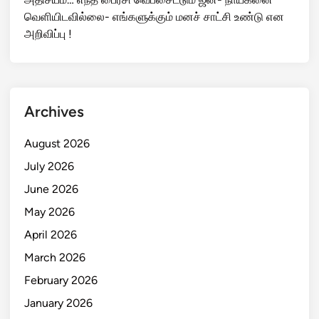
உலகக் கோப்பையை விற்கிறதா FIFA? மூத்த அதிகாரி
ராஜினாமாவால் பெரும் சர்ச்சை!
நீயா நானாவில் யாமினி சொன்ன காதல் கதை இதுதான் :
கண் கசிந்த கோபி !
யேமன் ஹூதிகள் மீது சவூதி அரேபியா தரைப்படை
தாக்குதல் நடத்தத் திட்டம்: சர்வதேச அளவில் பெரும்
பரபரப்பு!
அதிசயம்… எந்த பைரசி வெப்சைட்டும் ஜன- நாயகனை
வெளியிடவில்லை- எங்களுக்கும் மனச் சாட்சி உண்டு என
அறிவிப்பு !
Archives
August 2026
July 2026