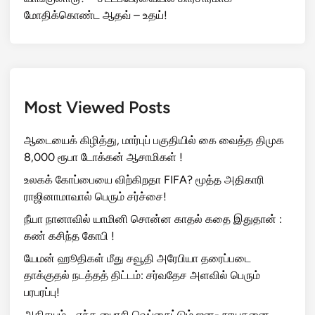
பெரும் பரபரப்பு!
இங்கு நடப்பது அம்மா ஆட்சி. ஆதவ் அர்ஜுனா கொளுத்தி
போட்ட வெடி: சட்டமன்றத்தில் பெரும் பரபரப்பு!
மறைக்கப்பட்ட வருமானம்… கணக்கில் வராத ரூ.29 கோடி
முதலீடுகள்? திமுக மூத்த தலைவர் கே.என்.நேருவுக்கு
சென்னை உயர் நீதிமன்றம் நோட்டீஸ்!
உங்க மாமனார் ஏன் கொடுத்தாரு? உங்க அப்பா ஏன்
வாங்குனாரு? – சட்டப்பேரவையில் காரசாரமாக
மோதிக்கொண்ட ஆதவ் – உதய்!
Most Viewed Posts
ஆடையைக் கிழித்து, மார்புப் பகுதியில் கை வைத்த திமுக
8,000 ரூபா டோக்கன் ஆசாமிகள் !