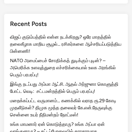
சென்னை உள்பட 13 மாவட்டங்களில்
கனமழை எச்ச...
posted on 04/08/2026
ஆண்டவனே நம்ம பக்கம்..
தமிழகத்திற்கு வந்த...
posted on 01/08/2026
Recent Posts
விஜய் குடும்பத்தில் என்ன நடக்கிறது? ஒரே மாதத்தில்
தலைகீழாக மாறிய சூழல்… ரசிகர்களை ஆச்சரியப்படுத்திய
பின்னணி!
NATO அமைப்பைச் சோதிக்கத் துடிக்கும் புடின்? –
அமெரிக்க உளவுத்துறை எச்சரிக்கையால் உலக அரங்கில்