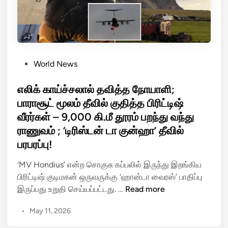
வி
யு
ரு
மா
த
ம்
ன
நி
பி
ம்
லை
ய
ய
ஆ
P
World News
ங்
த
o
க
ர
s
எலிக் காய்ச்சலால் தவித்த நோயாளி;
ளை
வா
t
பாராசூட் மூலம் தீவில் குதித்த பிரிட்டிஷ்
அ
ள
e
வீரர்கள் – 9,000 கி.மீ தூரம் பறந்து வந்து
ழி
ர்
d
க்
ராணுவம் ; ‘டிரிஸ்டன் டா குன்ஹா’ தீவில்
க
i
கு
பரபரப்பு!
ள்
n
ம்
;
‘MV Hondius’ என்ற சொகுசு கப்பலில் இருந்து இறங்கிய
வ
உ
பிரிட்டிஷ் குடிமகன் ஒருவருக்கு ‘ஹான்டா வைரஸ்’ பாதிப்பு
ரை
ள்
எ
இருப்பது உறுதி செய்யப்பட்டது. …
Read more
ஓ
ளா
லி
ய
ட்
•
May 11, 2026
க்
மா
சி
கா
ட்