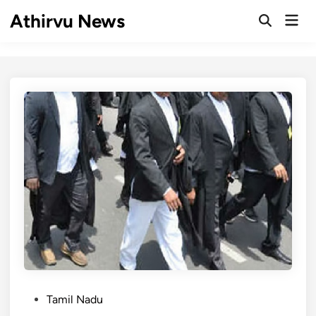
Skip
Athirvu News
Mai
to
Open
Men
Search
content
P
Tamil Nadu
o