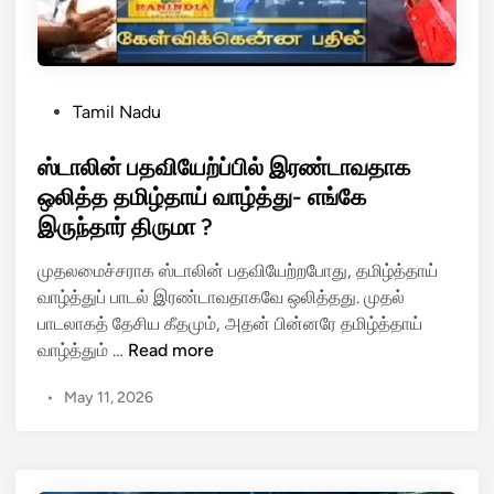
ஸ்
கா
ட்
லா
P
Tamil Nadu
ந்
o
து
s
ஸ்டாலின் பதவியேற்ப்பில் இரண்டாவதாக
நா
t
ஒலித்த தமிழ்தாய் வாழ்த்து- எங்கே
டா
e
இருந்தார் திருமா ?
ளு
d
ம
i
முதலமைச்சராக ஸ்டாலின் பதவியேற்றபோது, தமிழ்த்தாய்
ன்
n
வாழ்த்துப் பாடல் இரண்டாவதாகவே ஒலித்தது. முதல்
ற
பாடலாகத் தேசிய கீதமும், அதன் பின்னரே தமிழ்த்தாய்
த்
ஸ்
வாழ்த்தும் …
Read more
தி
டா
ற்
•
May 11, 2026
லி
கு
ன்
த்
ப
தே
த