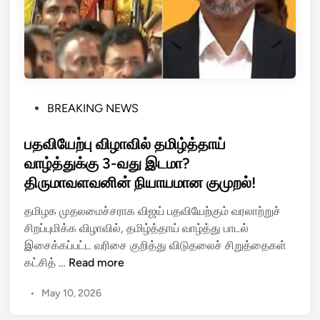
டு
ரே
ங்
டா
கு
ஸ்
ம்
மா
உ
ர்
ல
க்
க
P
BREAKING NEWS
கி
நா
o
ல்
டு
s
பதவியேற்பு விழாவில் தமிழ்த்தாய்
ல
க
t
வாழ்த்துக்கு 3-வது இடமா?
ஞ்
ள்
e
திருமாவளவனின் நியாயமான குமுறல்!
ச
!
d
ம்
i
தமிழக முதலமைச்சராக விஜய் பதவியேற்கும் வரலாற்றுச்
பெ
n
சிறப்புமிக்க விழாவில், தமிழ்த்தாய் வாழ்த்து பாடல்
று
இசைக்கப்பட்ட வரிசை குறித்து விடுதலைச் சிறுத்தைகள்
ம்
ப
கட்சித் …
Read more
ச
த
ப
•
May 10, 2026
வி
ரி
யே