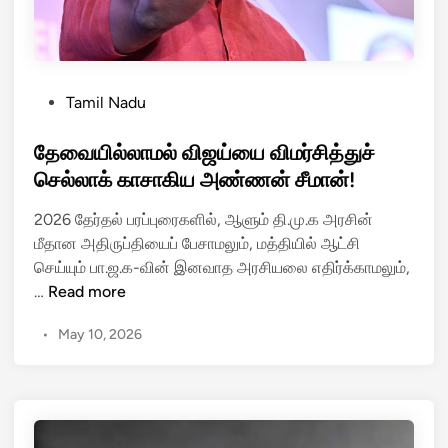
நா
கு
டு
சு
க
க
ட
ப்
த்
P
Tamil Nadu
ப
த
o
ல்
ப்
s
தேவையில்லாமல் விஜய்யை விமர்சித்துச்
;
ப
t
செல்லாக் காசாகிய அண்ணன் சீமான்!
ஸ்
ட்
e
பெ
ட
2026 தேர்தல் பரப்புரைகளில், ஆளும் தி.மு.க அரசின்
d
யி
வி
மீதான அதிருப்தியைப் பேசாமலும், மத்தியில் ஆட்சி
i
னி
ம
செய்யும் பா.ஜ.க-வின் இனவாத அரசியலை எதிர்க்காமலும்,
n
ல்
ர்
தே
…
Read more
இ
ச
வை
ரு
•
May 10, 2026
க
யி
ந்
ர்
ல்
து
எ
லா
ல
ச்
ம
ண்
ச
ல்