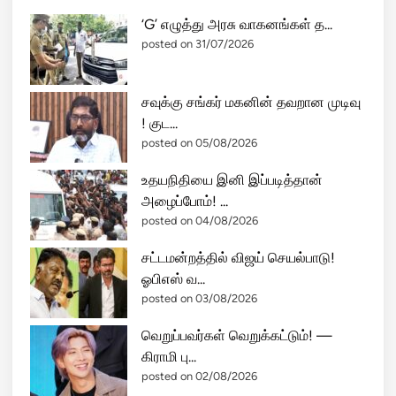
க்
Search
-
கு
வ
Search
ம்
து
பு
இ
ஸ்
ட
ஸி
மா
ஆ
?
பிரபல செய்திகள்
ன
தி
ந்
ரு
‘G’ எழுத்து அரசு வாகனங்கள் த...
த்
மா
posted on 31/07/2026
!
வ
ள
வ
சவுக்கு சங்கர் மகனின் தவறான முடிவு
னி
! குட...
ன்
posted on 05/08/2026
நி
உதயநிதியை இனி இப்படித்தான்
யா
அழைப்போம்! ...
ய