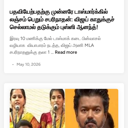
o
ல
s
பதவியேற்பதற்கு முன்னரே டாஸ்மார்க்கில்
ம்
t
:
லஞ்சம் பெறும் சபரிநாதன்: விஜய் காதுக்குச்
e
பை
செல்லாமல் தடுக்கும் புஸ்ஸி ஆனந்த்!
d
பி
i
இரவு 10 மணிக்கு மேல் டாஸ்மாக் கடை பின்வாசல்
ள்
n
வழியாக வியாபாரம் நடத்த, விஜய் அணி MLA
கூ
ப
சபரிநாதனுக்கு தலா 1 …
Read more
று
த
ம்
•
May 10, 2026
வி
தே
யே
வ
ற்
தூ
ப
த
த
ர்
ற்
க
கு
ளா
மு
?
ன்
ந
ன