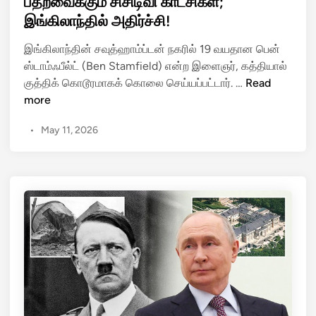
பதறவைக்கும் சிசிடிவி காட்சிகள்;
ல
d
ம்
இங்கிலாந்தில் அதிர்ச்சி!
i
தீ
n
இங்கிலாந்தின் சவுத்ஹாம்ப்டன் நகரில் 19 வயதான பென்
வி
ஸ்டாம்ஃபீல்ட் (Ben Stamfield) என்ற இளைஞர், கத்தியால்
ல்
டீ
குத்திக் கொடூரமாகக் கொலை செய்யப்பட்டார். …
Read
கு
னே
more
தி
ஜ்
த்
•
May 11, 2026
இ
த
ளை
பி
ஞ
ரி
ரை
ட்
க்
டி
கொ
ஷ்
ன்
வீ
று
ர
வி
ர்
ட்
க
டு
ள்