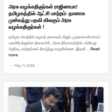
s
அரசு வழக்கறிஞர்கள் ராஜினாமா!
t
தமிழகத்தில் ஆட்சி மாற்றம்: தானாக
e
முன்வந்து பதவி விலகும் அரசு
d
வழக்கறிஞர்கள் !
i
n
தமிழக வெற்றிக் கழகத் தலைவர் விஜய் முதலமைச்சராகப்
பதவியேற்றுள்ள நிலையில், அரசு நிர்வாகத்தில் பல்வேறு
அ
அதிரடி மாற்றங்கள் நிகழ்ந்து வருகின்றன. இதன் …
Read
ர
more
சு
•
May 11, 2026
வ
ழ
க்
க
றி
ஞ
ர்
க