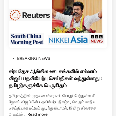
னு
தா
ம
க
தி
க
க்
ணி
க
ப்
மா
பு
ட்
!
டோ
ம்
”
P
BREAKING NEWS
–
o
பி
s
சர்வதேச ஆங்கில ஊடகங்களில் எல்லாம்
ரா
t
விஜய் பதவியேற்பு செய்திகள் வந்துள்ளது :
ன்
e
தமிழர்களுக்கே பெருமிதம்
ஸ்
d
,
i
தமிழகத்தின் முதலமைச்சராகப் பொறுப்பேற்றுள்ள சி.
பி
n
ஜோசப் விஜய்யின் பதவியேற்பு நிகழ்வு, வெறும் மாநில
ரி
செய்தியாக மட்டும் முடிந்துவிடாமல், இன்று சர்வதேச
ட்
ச
அளவில் …
Read more