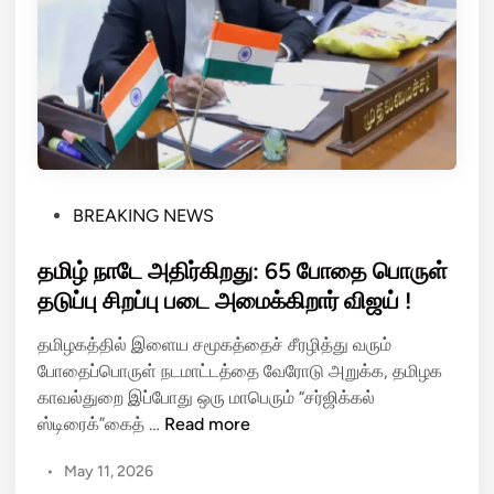
ள்
ரா
ஜி
னா
மா
!
த
மி
P
BREAKING NEWS
ழ
o
க
s
தமிழ் நாடே அதிர்கிறது: 65 போதை பொருள்
த்
t
தடுப்பு சிறப்பு படை அமைக்கிறார் விஜய் !
தி
e
ல்
தமிழகத்தில் இளைய சமூகத்தைச் சீரழித்து வரும்
d
ஆ
போதைப்பொருள் நடமாட்டத்தை வேரோடு அறுக்க, தமிழக
i
ட்
காவல்துறை இப்போது ஒரு மாபெரும் “சர்ஜிக்கல்
n
சி
த
ஸ்டிரைக்”கைத் …
Read more
மா
மி
ற்
•
May 11, 2026
ழ்
ற