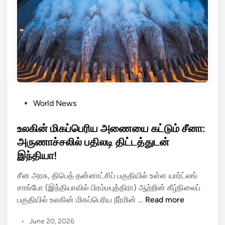
!
கு
பு
தி
ய
வி
தி
க
ள்
P
World News
:
o
4
s
உலகின் மிகப்பெரிய அணையை கட்டும் சீனா:
8
t
அருணாச்சலில் பதிலடி திட்டத்துடன்
ம
e
இந்தியா!
ணி
d
நே
i
சீன அரசு, திபெத் தன்னாட்சிப் பகுதியில் உள்ள யார்ட்லங்
ர
n
சாங்போ (இந்தியாவில் பிரம்மபுத்திரா) ஆற்றின் கீழ்நிலைப்
த்
உ
பகுதியில் உலகின் மிகப்பெரிய நீர்மின் …
Read more
தி
ல
ற்
•
June 20, 2026
கி