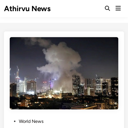
Skip
Athirvu News
Mai
to
Open
Men
Search
content
P
World News
o