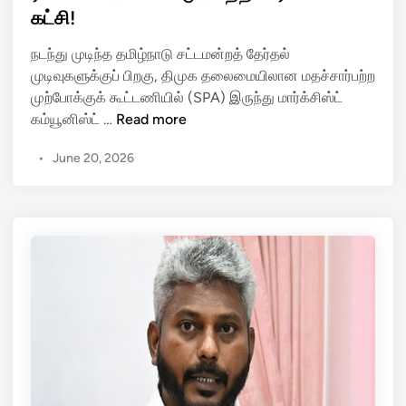
ழ்
e
கட்சி!
சு
F
d
ப
I
i
நடந்து முடிந்த தமிழ்நாடு சட்டமன்றத் தேர்தல்
த
R
n
முடிவுகளுக்குப் பிறகு, திமுக தலைமையிலான மதச்சார்பற்ற
வி
ப
முற்போக்குக் கூட்டணியில் (SPA) இருந்து மார்க்சிஸ்ட்
:
தி
தி
கம்யூனிஸ்ட் …
Read more
த
வு
மு
வெ
!
•
June 20, 2026
க
க
வி
அ
ன்
ர
டி
சு
சை
மீ
னே
து
அ
மீ
ப்
ண்
ப
டு
டி
ம்
.
வெ
.