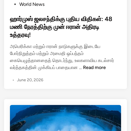
வி
P
World News
ட்
ல்
o
டா
ச
s
ஹார்முஸ் ஜலசந்திக்கு புதிய விதிகள்: 48
ம
ன்
t
மணி நேரத்திற்கு முன் ஈரான் அதிரடி
ல்
!
e
உத்தரவு!
சா
d
தி
i
அமெரிக்கா மற்றும் ஈரான் நாடுகளுக்கு இடையே
த்
n
போர்நிறுத்தம் மற்றும் அமைதி ஒப்பந்தம்
த
கையெழுத்தானதைத் தொடர்ந்து, உலகளாவிய கடல்சார்
மு
ஹா
வர்த்தகத்தின் முக்கியப் பாதையான …
Read more
த
ர்
ல
•
June 20, 2026
மு
மை
ஸ்
ச்
ஜ
ச
ல
ர்
ச
வி
ந்
ஜ
தி
ய்
க்