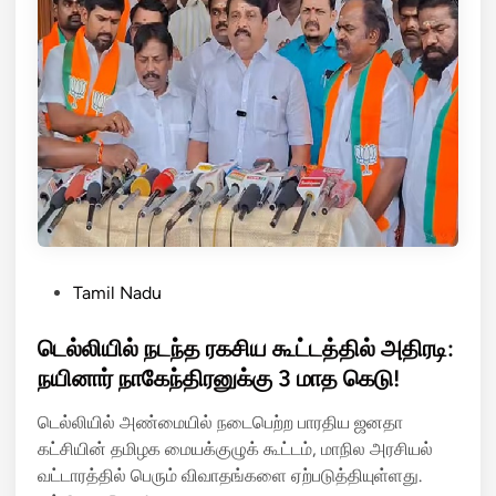
ந்
பெ
த
ரு
கே
ம்
ள்
வி
வி
ப
…
த்
L
து
i
!
s
t
-
P
Tamil Nadu
ஐ
o
கை
s
டெல்லியில் நடந்த ரகசிய கூட்டத்தில் அதிரடி:
யி
t
நயினார் நாகேந்திரனுக்கு 3 மாத கெடு!
ல்
e
எ
டெல்லியில் அண்மையில் நடைபெற்ற பாரதிய ஜனதா
d
டு
கட்சியின் தமிழக மையக்குழுக் கூட்டம், மாநில அரசியல்
i
த்
வட்டாரத்தில் பெரும் விவாதங்களை ஏற்படுத்தியுள்ளது.
n
து