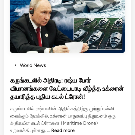
ண்
ட்
மோ
டி
ல்
சீ
மா
ன்
:
P
World News
கூ
o
ட்
s
கருங்கடலில் அதிரடி: ரஷ்ய போர்
ட
t
விமானங்களை வேட்டையாடி வீழ்த்த உக்ரைன்
ணி
e
தயாரித்த புதிய கடல் ட்ரோன்!
அ
d
மை
i
கருங்கடலில் ரஷ்யாவின் ஆதிக்கத்திற்கு முற்றுப்புள்ளி
த்
n
வைக்கும் நோக்கில், உக்ரைன் பாதுகாப்பு நிறுவனம் ஒரு
து
அதிநவீன கடல் ட்ரோனை (Maritime Drone)
இ
க
உருவாக்கியுள்ளது. …
Read more
டை