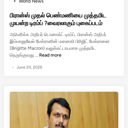
P
World News
வ
த
o
ர
ப்
s
பிரான்ஸ் முதல் பெண்மணியை முத்தமிட
லா
ப
t
முயன்ற டிரம்ப் ?வைரலாகும் புகைப்படம்
ற்
ட்
e
று
ட
அமெரிக்க அதிபர் டொனால்ட் டிரம்ப், பிரான்ஸ் அதிபர்
d
ச்
தா
இம்மானுவேல் மேக்ரானின் மனைவி பிரிஜிட் மேக்ரானை
i
சா
க்
(Brigitte Macron) வலுக்கட்டாயமாக முத்தமிட
n
த
கு
பி
நெருங்குவது …
Read more
னை
த
ரா
!
•
June 20, 2026
லா
ன்
ல்
ஸ்
அ
மு
தி
த
ர்
ல்
ச்
பெ
சி
ண்
!
ம
ணி