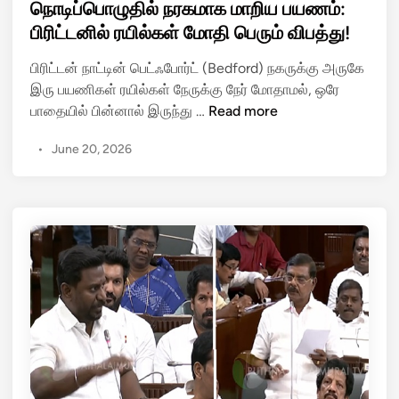
s
நொடிப்பொழுதில் நரகமாக மாறிய பயணம்:
ங்
ள்
t
பிரிட்டனில் ரயில்கள் மோதி பெரும் விபத்து!
க
!
e
ளை
பிரிட்டன் நாட்டின் பெட்ஃபோர்ட் (Bedford) நகருக்கு அருகே
d
வே
இரு பயணிகள் ரயில்கள் நேருக்கு நேர் மோதாமல், ஒரே
i
ட்
நொ
பாதையில் பின்னால் இருந்து …
Read more
n
டை
டி
யா
•
June 20, 2026
ப்
டி
பொ
வீ
ழு
ழ்
தி
த்
ல்
த
ந
உ
ர
க்
க
ரை
மா
ன்
க
த
மா
யா
றி
ரி