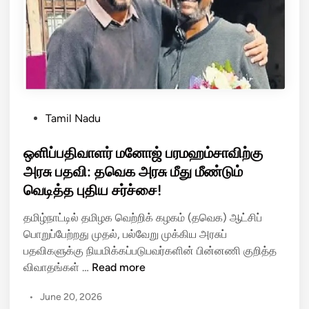
மி
த
ம
கெ
க
டு
ன்
!
மீ
து
மோ
P
Tamil Nadu
ச
o
டி
s
ஒளிப்பதிவாளர் மனோஜ் பரமஹம்சாவிற்கு
வ
t
அரசு பதவி: தவெக அரசு மீது மீண்டும்
ழ
e
வெடித்த புதிய சர்ச்சை!
க்
d
கு
i
தமிழ்நாட்டில் தமிழக வெற்றிக் கழகம் (தவெக) ஆட்சிப்
:
n
பொறுப்பேற்றது முதல், பல்வேறு முக்கிய அரசுப்
எ
பதவிகளுக்கு நியமிக்கப்படுபவர்களின் பின்னணி குறித்த
ஸ்
ஒ
விவாதங்கள் …
Read more
சி
ளி
–
•
June 20, 2026
ப்
எ