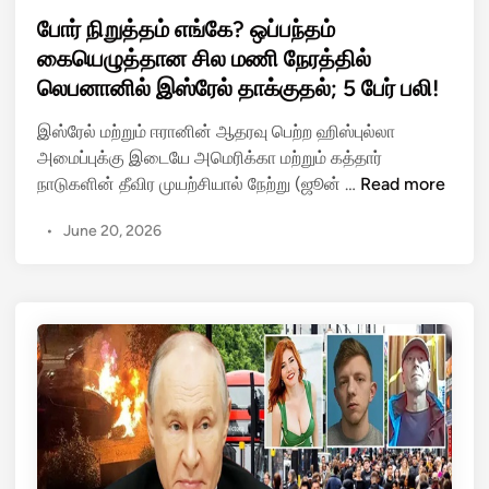
s
போர் நிறுத்தம் எங்கே? ஒப்பந்தம்
t
கையெழுத்தான சில மணி நேரத்தில்
e
லெபனானில் இஸ்ரேல் தாக்குதல்; 5 பேர் பலி!
d
i
இஸ்ரேல் மற்றும் ஈரானின் ஆதரவு பெற்ற ஹிஸ்புல்லா
n
அமைப்புக்கு இடையே அமெரிக்கா மற்றும் கத்தார்
போ
நாடுகளின் தீவிர முயற்சியால் நேற்று (ஜூன் …
Read more
ர்
•
June 20, 2026
நி
று
த்
த
ம்
எ
ங்
கே
?
ஒ