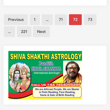
கு
ன்
மு
மி
ன்
Posts
க
ஈ
Previous
1
…
71
72
73
ப்
pagination
ரா
பெ
ன்
…
221
Next
ரி
அ
ய
தி
அ
ர
ணை
டி
யை
உ
க
த்
ட்
த
டு
ர
ம்
வு
சீ
!
னா
:
அ