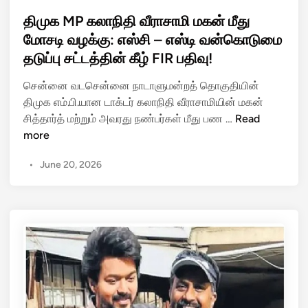
o
அ
s
திமுக MP கலாநிதி வீராசாமி மகன் மீது
தி
t
மோசடி வழக்கு: எஸ்சி – எஸ்டி வன்கொடுமை
ர
e
தடுப்பு சட்டத்தின் கீழ் FIR பதிவு!
டி
d
:
i
சென்னை வடசென்னை நாடாளுமன்றத் தொகுதியின்
ந
n
திமுக எம்.பி.யான டாக்டர் கலாநிதி வீராசாமியின் மகன்
யி
தி
சித்தார்த் மற்றும் அவரது நண்பர்கள் மீது பண …
Read
னா
மு
more
ர்
க
நா
•
June 20, 2026
M
கே
P
ந்
க
தி
லா
ர
நி
னு
தி
க்
வீ
கு
ரா
3
சா
மா