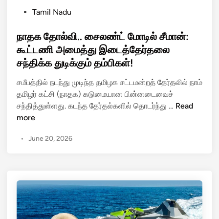
க
P
Tamil Nadu
…
o
இ
s
நாதக தோல்வி.. சைலண்ட் மோடில் சீமான்:
ணை
t
கூட்டணி அமைத்து இடைத்தேர்தலை
ய
e
சந்திக்க துடிக்கும் தம்பிகள்!
ப்
d
போ
i
சமீபத்தில் நடந்து முடிந்த தமிழக சட்டமன்றத் தேர்தலில் நாம்
கு
n
தமிழர் கட்சி (நாதக) கடுமையான பின்னடைவைச்
ம்
நா
சந்தித்துள்ளது. கடந்த தேர்தல்களில் தொடர்ந்து …
Read
பெ
த
more
ரு
க
ங்
•
June 20, 2026
தோ
கூ
ல்
ட்
வி
ட
.
ம்
.
சை
ல