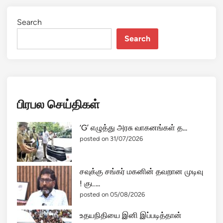
ரு
ணா
Search
ச்
ச
Search
லி
ல்
ப
தி
ல
பிரபல செய்திகள்
டி
தி
‘G’ எழுத்து அரசு வாகனங்கள் த...
ட்
posted on 31/07/2026
ட
த்
து
சவுக்கு சங்கர் மகனின் தவறான முடிவு
ட
! குட...
ன்
posted on 05/08/2026
இ
உதயநிதியை இனி இப்படித்தான்
ந்