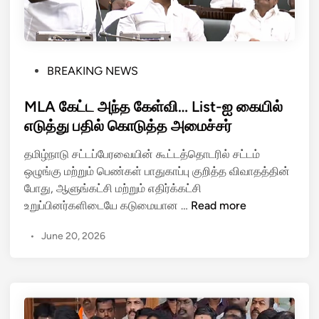
ய
த்
ப
த
ய
பு
ண
தி
P
BREAKING NEWS
ம்
ய
o
:
க
s
MLA கேட்ட அந்த கேள்வி… List-ஐ கையில்
பி
ட
t
எடுத்து பதில் கொடுத்த அமைச்சர்
ரி
ல்
e
ட்
ட்
தமிழ்நாடு சட்டப்பேரவையின் கூட்டத்தொடரில் சட்டம்
d
ட
ரோ
ஒழுங்கு மற்றும் பெண்கள் பாதுகாப்பு குறித்த விவாதத்தின்
i
னி
ன்
போது, ஆளுங்கட்சி மற்றும் எதிர்க்கட்சி
n
ல்
!
M
உறுப்பினர்களிடையே கடுமையான …
Read more
ர
L
யி
•
June 20, 2026
A
ல்
கே
க
ட்
ள்
ட
மோ
அ
தி