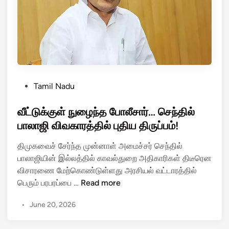
யை
மு
த்
த
மி
ட
மு
P
Tamil Nadu
ய
o
ன்
s
வீட்டுக்குள் நுழைந்த போலீசார்… செந்தில்
ற
t
பாலாஜி விவகாரத்தில் புதிய திருப்பம்!
டி
e
ர
திமுகவைச் சேர்ந்த முன்னாள் அமைச்சர் செந்தில்
d
ம்
பாலாஜியின் இல்லத்தில் காவல்துறை அதிகாரிகள் திடீரென
i
ப்
விசாரணை மேற்கொண்டுள்ளது அரசியல் வட்டாரத்தில்
n
?
வீ
பெரும் பரபரப்பை …
Read more
வை
ட்
ர
•
June 20, 2026
டு
லா
க்
கு