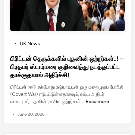
ப்
ப
ந்
த
ம்
கை
P
UK News
யெ
o
ழு
s
பிரிட்டன் தெருக்களில் புதனின் ஒற்றர்கள்..! –
த்
t
பிரதமர் ஸ்டார்மரை குறிவைத்து நடத்தப்பட்ட
தா
e
தாக்குதலால் அதிர்ச்சி!
ன
d
சி
i
பிரிட்டன் நாடு தற்போது ரஷ்யாவுடன் ஒரு மறைமுகப் போரில்
ல
n
(Covert War) ஈடுபட்டுள்ளதாகவும், ரஷ்ய அதிபர்
ம
பி
விளாடிமிர் புதனின் ரகசிய ஒற்றர்கள் …
Read more
ணி
ரி
நே
•
June 20, 2026
ட்
ர
ட
த்
ன்
தி