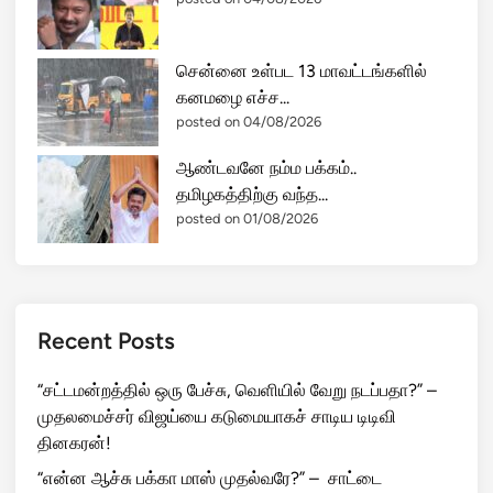
சென்னை உள்பட 13 மாவட்டங்களில்
கனமழை எச்ச...
posted on 04/08/2026
ஆண்டவனே நம்ம பக்கம்..
தமிழகத்திற்கு வந்த...
posted on 01/08/2026
Recent Posts
“சட்டமன்றத்தில் ஒரு பேச்சு, வெளியில் வேறு நடப்பதா?” –
முதலமைச்சர் விஜய்யை கடுமையாகச் சாடிய டிடிவி
தினகரன்!
“என்ன ஆச்சு பக்கா மாஸ் முதல்வரே?” – சாட்டை