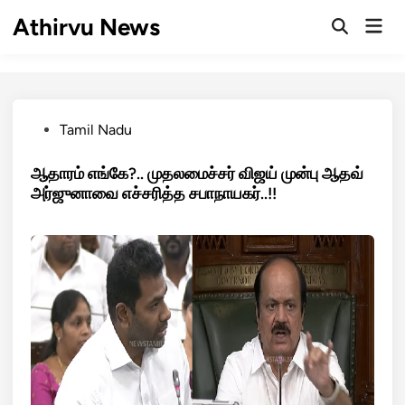
Skip
Athirvu News
Mai
to
Open
Men
Search
content
Posted
Tamil Nadu
in
ஆதாரம் எங்கே?.. முதலமைச்சர் விஜய் முன்பு ஆதவ்
அர்ஜுனாவை எச்சரித்த சபாநாயகர்..!!