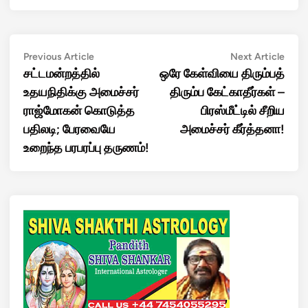
Post
Previous
Next
Previous Article
Next Article
article:
artic
சட்டமன்றத்தில்
ஒரே கேள்வியை திரும்பத்
navigation
உதயநிதிக்கு அமைச்சர்
திரும்ப கேட்காதீர்கள் –
ராஜ்மோகன் கொடுத்த
பிரஸ்மீட்டில் சீறிய
பதிலடி; பேரவையே
அமைச்சர் கீர்த்தனா!
உறைந்த பரபரப்பு தருணம்!